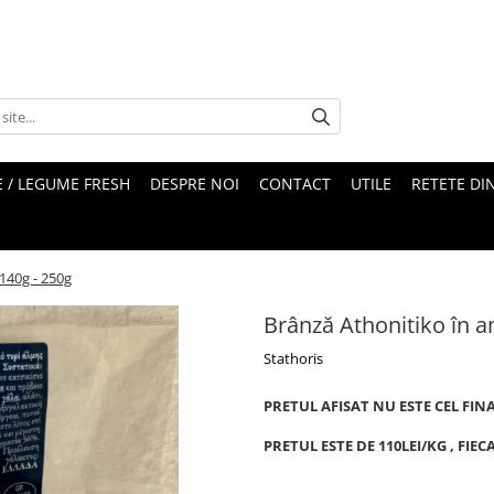
 / LEGUME FRESH
DESPRE NOI
CONTACT
UTILE
RETETE DI
140g - 250g
Brânză Athonitiko în 
Stathoris
PRETUL AFISAT NU ESTE CEL FIN
PRETUL ESTE DE 110LEI/KG , FIE