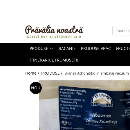
PRODUSE
NOUTĂȚI
ALIMENTE
PRODUSE
BACANIE
PRODUSE VRAC
FRUCTE
ULEIURI ȘI UNTURI
MĂSLINE
ITINERARIUL FRUMUSETII
NUCI ȘI SEMINȚE
FRUCTE DESHIDRATATE
Home /
PRODUSE /
Brânză Athonitiko în ambalaj vacuum 
ÎNDULCITORI NATURALI / MIERE
FRUCTE LA CONSERVĂ
NOU
OȚETURI ȘI SOSURI
SOSURI
FĂINĂ FĂRĂ GLUTEN
BĂUTURI / LAPTE VEGETAL
OREZ ȘI CEREALE