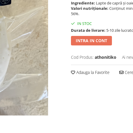
Ingrediente:
Lapte de capră și oaie
Valori nutriționale:
Conținut mini
56%.
IN STOC
Durata de livrare:
5-10 zile lucrat
INTRA IN CONT
Cod Produs:
athonitiko
Ai nev
Adauga la Favorite
Cere 