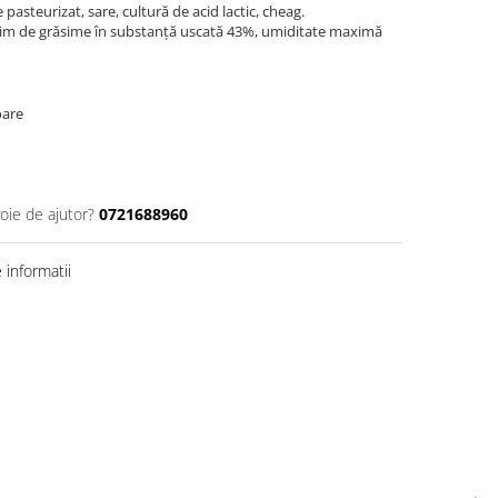
 pasteurizat, sare, cultură de acid lactic, cheag.
m de grăsime în substanță uscată 43%, umiditate maximă
oare
oie de ajutor?
0721688960
informatii