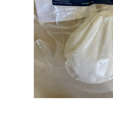
PASTE
CREME ȘI PASTE TARTINABILE
CONDIMENTE
CEAIURI GRECEȘTI
CIOCOLATĂ ȘI CACAO
HEALTHY SNACKS
SUPERALIMENTE
LACTATE
BACANIE
PRODUSE ECO / ORGANICE
PRODUSE ROMÂNEȘTI
COSMETICE
REMEDII NATURISTE
TOATE PRODUSELE