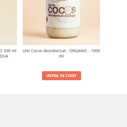
CO 500 ml
Ulei Cocos dezodorizat - ORGANIC - 1000
Ulei de sus
NOUA
ml
INTRA IN CONT