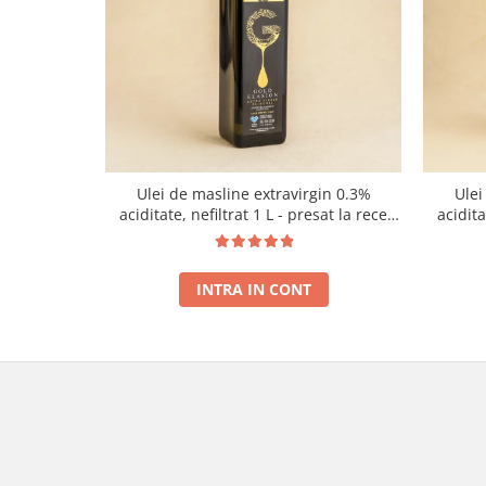
Ulei de masline extravirgin 0.3%
Ulei
aciditate, nefiltrat 1 L - presat la rece
acidit
RECOLTA NOUA
INTRA IN CONT