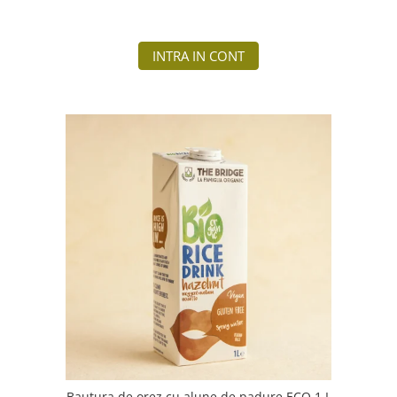
INTRA IN CONT
Bautura de orez cu alune de padure ECO 1 L