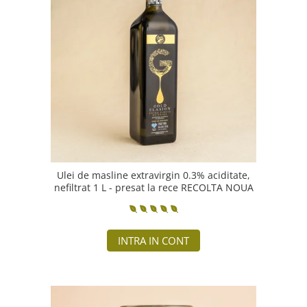
PASTE
CREME ȘI PASTE TARTINABILE
CONDIMENTE
CEAIURI GRECEȘTI
CIOCOLATĂ ȘI CACAO
HEALTHY SNACKS
SUPERALIMENTE
LACTATE
BACANIE
PRODUSE ECO / ORGANICE
Ulei de masline extravirgin 0.3% aciditate,
nefiltrat 1 L - presat la rece RECOLTA NOUA
PRODUSE ROMÂNEȘTI
COSMETICE
REMEDII NATURISTE
INTRA IN CONT
TOATE PRODUSELE