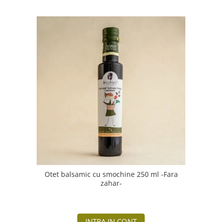
Otet balsamic cu smochine 250 ml -Fara
zahar-
INTRA IN CONT