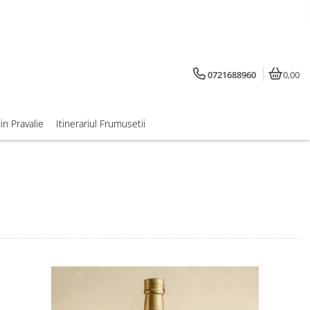
0721688960
0,00
din Pravalie
Itinerariul Frumusetii