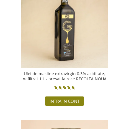
PASTE
CREME ȘI PASTE TARTINABILE
CONDIMENTE
CEAIURI GRECEȘTI
CIOCOLATĂ ȘI CACAO
HEALTHY SNACKS
SUPERALIMENTE
LACTATE
BACANIE
PRODUSE ECO / ORGANICE
Ulei de masline extravirgin 0.3% aciditate,
nefiltrat 1 L - presat la rece RECOLTA NOUA
PRODUSE ROMÂNEȘTI
COSMETICE
REMEDII NATURISTE
INTRA IN CONT
TOATE PRODUSELE