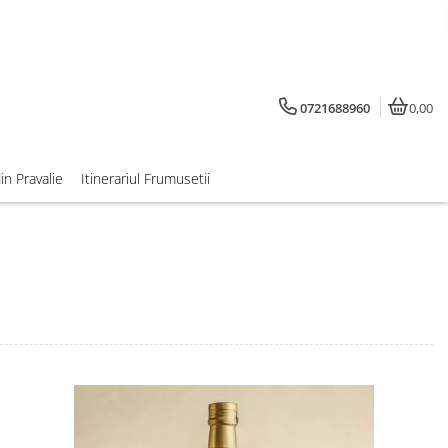
0721688960
0,00
din Pravalie
Itinerariul Frumusetii