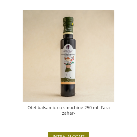
Otet balsamic cu smochine 250 ml -Fara
zahar-
INTRA IN CONT