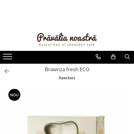
PRODUSE
NOUTĂȚI
ALIMENTE
ULEIURI ȘI UNTURI
MĂSLINE
NUCI ȘI SEMINȚE
Brawnza fresh ECO
FRUCTE DESHIDRATATE
Rawckers
ÎNDULCITORI NATURALI / MIERE
FRUCTE LA CONSERVĂ
NOU
OȚETURI ȘI SOSURI
SOSURI
FĂINĂ FĂRĂ GLUTEN
BĂUTURI / LAPTE VEGETAL
OREZ ȘI CEREALE