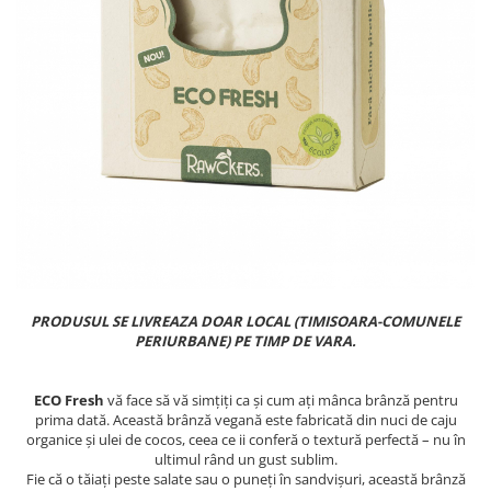
PASTE
CREME ȘI PASTE TARTINABILE
CONDIMENTE
CEAIURI GRECEȘTI
CIOCOLATĂ ȘI CACAO
HEALTHY SNACKS
SUPERALIMENTE
LACTATE
BACANIE
PRODUSE ECO / ORGANICE
PRODUSE ROMÂNEȘTI
PRODUSUL SE LIVREAZA DOAR LOCAL (TIMISOARA-COMUNELE
COSMETICE
PERIURBANE) PE TIMP DE VARA.
REMEDII NATURISTE
ECO Fresh
vă face să vă simțiți ca și cum ați mânca brânză pentru
TOATE PRODUSELE
prima dată. Această brânză vegană este fabricată din nuci de caju
organice și ulei de cocos, ceea ce ii conferă o textură perfectă – nu în
ultimul rând un gust sublim.
Fie că o tăiați peste salate sau o puneți în sandvișuri, această brânză