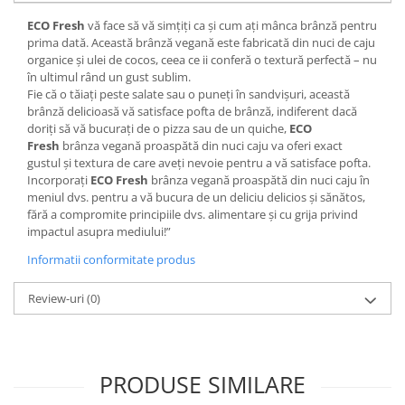
ECO Fresh
vă face să vă simțiți ca și cum ați mânca brânză pentru
prima dată. Această brânză vegană este fabricată din nuci de caju
organice și ulei de cocos, ceea ce ii conferă o textură perfectă – nu
în ultimul rând un gust sublim.
Fie că o tăiați peste salate sau o puneți în sandvișuri, această
brânză delicioasă vă satisface pofta de brânză, indiferent dacă
doriți să vă bucurați de o pizza sau de un quiche,
ECO
Fresh
brânza vegană proaspătă din nuci caju va oferi exact
gustul și textura de care aveți nevoie pentru a vă satisface pofta.
Incorporați
ECO Fresh
brânza vegană proaspătă din nuci caju în
meniul dvs. pentru a vă bucura de un deliciu delicios și sănătos,
fără a compromite principiile dvs. alimentare și cu grija privind
impactul asupra mediului!”
Informatii conformitate produs
Review-uri
(0)
PRODUSE SIMILARE