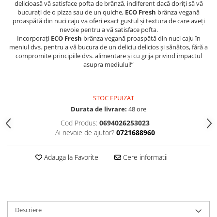
delicioasă vă satisface pofta de brânză, indiferent dacă doriți să vă
bucurați de o pizza sau de un quiche,
ECO Fresh
brânza vegană
proaspătă din nuci caju va oferi exact gustul și textura de care aveți
nevoie pentru a vă satisface pofta.
Incorporați
ECO Fresh
brânza vegană proaspătă din nuci caju în
meniul dvs. pentru a vă bucura de un deliciu delicios și sănătos, fără a
compromite principiile dvs. alimentare și cu grija privind impactul
asupra mediului!”
STOC EPUIZAT
Durata de livrare:
48 ore
Cod Produs:
0694026253023
Ai nevoie de ajutor?
0721688960
Adauga la Favorite
Cere informatii
Descriere