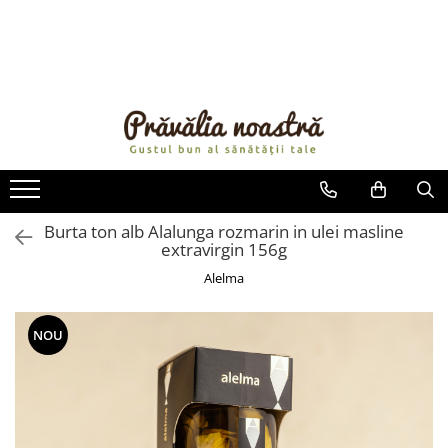
PRODUSE
NOUTĂȚI
ALIMENTE
ULEIURI ȘI UNTURI
MĂSLINE
NUCI ȘI SEMINȚE
Burta ton alb Alalunga rozmarin in ulei masline
extravirgin 156g
FRUCTE DESHIDRATATE
ÎNDULCITORI NATURALI / MIERE
Alelma
FRUCTE LA CONSERVĂ
OȚETURI ȘI SOSURI
NOU
SOSURI
FĂINĂ FĂRĂ GLUTEN
BĂUTURI / LAPTE VEGETAL
OREZ ȘI CEREALE