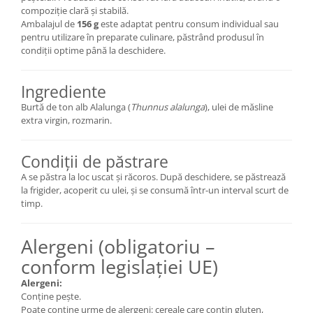
compoziție clară și stabilă.
Ambalajul de
156 g
este adaptat pentru consum individual sau
pentru utilizare în preparate culinare, păstrând produsul în
condiții optime până la deschidere.
Ingrediente
Burtă de ton alb Alalunga (
Thunnus alalunga
), ulei de măsline
extra virgin, rozmarin.
Condiții de păstrare
A se păstra la loc uscat și răcoros. După deschidere, se păstrează
la frigider, acoperit cu ulei, și se consumă într-un interval scurt de
timp.
Alergeni (obligatoriu –
conform legislației UE)
Alergeni:
Conține pește.
Poate conține urme de alergeni: cereale care conțin gluten,