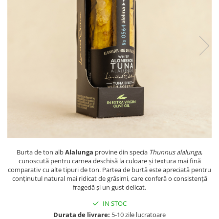
PASTE
CREME ȘI PASTE TARTINABILE
CONDIMENTE
CEAIURI GRECEȘTI
CIOCOLATĂ ȘI CACAO
HEALTHY SNACKS
SUPERALIMENTE
LACTATE
BACANIE
PRODUSE ECO / ORGANICE
PRODUSE ROMÂNEȘTI
COSMETICE
Burta de ton alb
Alalunga
provine din specia
Thunnus alalunga
,
cunoscută pentru carnea deschisă la culoare și textura mai fină
REMEDII NATURISTE
comparativ cu alte tipuri de ton. Partea de burtă este apreciată pentru
conținutul natural mai ridicat de grăsimi, care conferă o consistență
TOATE PRODUSELE
fragedă și un gust delicat.
IN STOC
Durata de livrare:
5-10 zile lucratoare