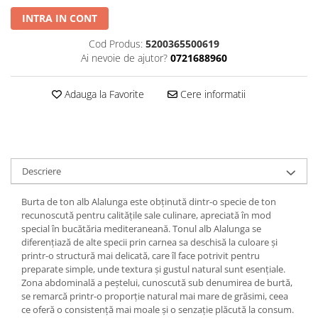
INTRA IN CONT
Cod Produs:
5200365500619
Ai nevoie de ajutor?
0721688960
Adauga la Favorite
Cere informatii
Descriere
Burta de ton alb Alalunga este obținută dintr-o specie de ton
recunoscută pentru calitățile sale culinare, apreciată în mod
special în bucătăria mediteraneană. Tonul alb Alalunga se
diferențiază de alte specii prin carnea sa deschisă la culoare și
printr-o structură mai delicată, care îl face potrivit pentru
preparate simple, unde textura și gustul natural sunt esențiale.
Zona abdominală a peștelui, cunoscută sub denumirea de burtă,
se remarcă printr-o proporție natural mai mare de grăsimi, ceea
ce oferă o consistență mai moale și o senzație plăcută la consum.