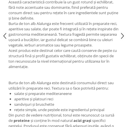
Această caracteristică contribuie la un gust rotund și echilibrat,
fără note accentuate sau dominante, fiind preferată pentru
consum direct sau pentru rețete în care ingredientele sunt puține
și bine definite.
Burta de ton alb Alalunga este frecvent utilizată în preparate reci,
aperitive sau salate, dar poate fi integrată și în rețete inspirate din
gastronomia mediteraneană. Textura fragedă permite separarea
ușoară a bucăților, iar gustul delicat se combină bine cu uleiuri
vegetale, ierburi aromatice sau legume proaspete.
Acest produs este destinat celor care caută conserve de pește cu
structură fină și profil gustativ echilibrat, obținute din specii de
ton recunoscute la nivel internațional pentru utilizarea lor în
alimentație.
Burta de ton alb Alalunga este destinată consumului direct sau
utilizării în preparate reci. Textura sa o face potrivită pentru:
salate și preparate mediteraneene
aperitive și platouri reci
sandvișuri și bruschette
rețete simple, unde peștele este ingredientul principal
Din punct de vedere nutrițional, tonul este recunoscut ca sursă
de
proteine
și conține în mod natural
acizi grași
specifici
peștelui. Produsul este conservat fără adaosuri inutile, având o