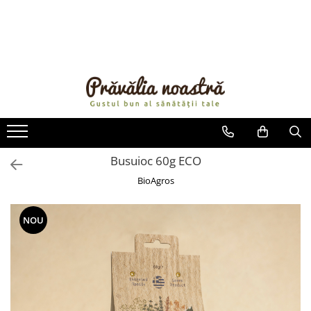
PRODUSE
NOUTĂȚI
ALIMENTE
ULEIURI ȘI UNTURI
MĂSLINE
NUCI ȘI SEMINȚE
Busuioc 60g ECO
FRUCTE DESHIDRATATE
BioAgros
ÎNDULCITORI NATURALI / MIERE
FRUCTE LA CONSERVĂ
NOU
OȚETURI ȘI SOSURI
SOSURI
FĂINĂ FĂRĂ GLUTEN
BĂUTURI / LAPTE VEGETAL
OREZ ȘI CEREALE