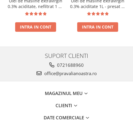
Ulei de masline extravirgin
Ulei de masline extravirgin
0.3% aciditate, nefiltrat 1 L -
0.3% aciditate 1L - presat la
presat la rece RECOLTA
rece RECOLTA NOUA
NOUA
INTRA IN CONT
INTRA IN CONT
SUPORT CLIENTI
0721688960
office@pravalianoastra.ro
MAGAZINUL MEU
CLIENTI
DATE COMERCIALE