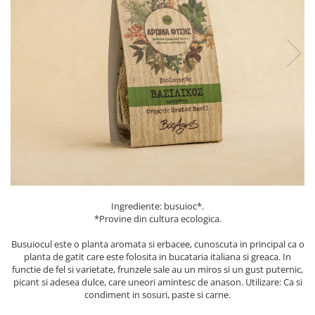
PASTE
CREME ȘI PASTE TARTINABILE
CONDIMENTE
CEAIURI GRECEȘTI
CIOCOLATĂ ȘI CACAO
HEALTHY SNACKS
SUPERALIMENTE
LACTATE
BACANIE
PRODUSE ECO / ORGANICE
PRODUSE ROMÂNEȘTI
Ingrediente: busuioc*.
COSMETICE
*Provine din cultura ecologica.
REMEDII NATURISTE
Busuiocul este o planta aromata si erbacee, cunoscuta in principal ca o
planta de gatit care este folosita in bucataria italiana si greaca. In
TOATE PRODUSELE
functie de fel si varietate, frunzele sale au un miros si un gust puternic,
picant si adesea dulce, care uneori amintesc de anason. Utilizare: Ca si
condiment in sosuri, paste si carne.