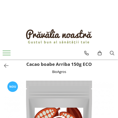
PRODUSE
NOUTĂȚI
ALIMENTE
ULEIURI ȘI UNTURI
MĂSLINE
NUCI ȘI SEMINȚE
Cacao boabe Arriba 150g ECO
FRUCTE DESHIDRATATE
BioAgros
ÎNDULCITORI NATURALI / MIERE
FRUCTE LA CONSERVĂ
OȚETURI ȘI SOSURI
NOU
SOSURI
FĂINĂ FĂRĂ GLUTEN
BĂUTURI / LAPTE VEGETAL
OREZ ȘI CEREALE