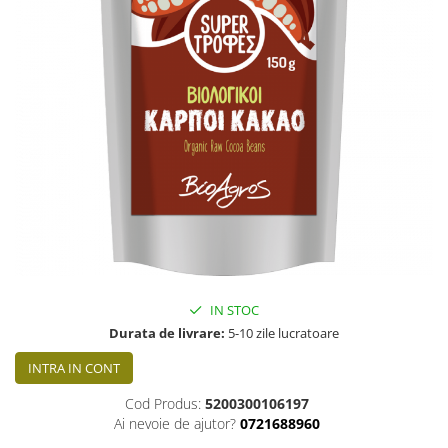
PASTE
CREME ȘI PASTE TARTINABILE
CONDIMENTE
CEAIURI GRECEȘTI
CIOCOLATĂ ȘI CACAO
HEALTHY SNACKS
SUPERALIMENTE
LACTATE
BACANIE
PRODUSE ECO / ORGANICE
PRODUSE ROMÂNEȘTI
COSMETICE
IN STOC
Durata de livrare:
5-10 zile lucratoare
REMEDII NATURISTE
INTRA IN CONT
TOATE PRODUSELE
Cod Produs:
5200300106197
Ai nevoie de ajutor?
0721688960