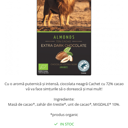
PASTE
CREME ȘI PASTE TARTINABILE
CONDIMENTE
CEAIURI GRECEȘTI
CIOCOLATĂ ȘI CACAO
HEALTHY SNACKS
SUPERALIMENTE
LACTATE
BACANIE
PRODUSE ECO / ORGANICE
PRODUSE ROMÂNEȘTI
Cu o aromă puternică și intensă, ciocolata neagră Cachet cu 72% cacao
COSMETICE
vă va face simțurile să o dorească și mai mult!
REMEDII NATURISTE
Ingrediente:
Masă de cacao*, zahăr din trestie*, unt de cacao*, MIGDALE* 10%.
TOATE PRODUSELE
*produs organic​​
IN STOC