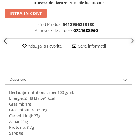
Durata de livrare:
5-10 zile lucratoare
INTRA IN CONT
Cod Produs:
5412956213130
Ai nevoie de ajutor?
0721688960
Adauga la Favorite
Cere informatii
Descriere
Declarație nutrițională per 100 g/ml:
Energie: 2448 kJ / 591 kcal
Grăsimi: 47g
Grăsimi saturate: 26g
Carbohidrați: 27g
Zahăr: 25g
Proteine: 8,7g
Sare: 0g