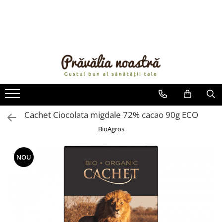
PRODUSE
NOUTĂȚI
ALIMENTE
ULEIURI ȘI UNTURI
MĂSLINE
NUCI ȘI SEMINȚE
Cachet Ciocolata migdale 72% cacao 90g ECO
FRUCTE DESHIDRATATE
BioAgros
ÎNDULCITORI NATURALI / MIERE
FRUCTE LA CONSERVĂ
NOU
OȚETURI ȘI SOSURI
SOSURI
FĂINĂ FĂRĂ GLUTEN
BĂUTURI / LAPTE VEGETAL
OREZ ȘI CEREALE