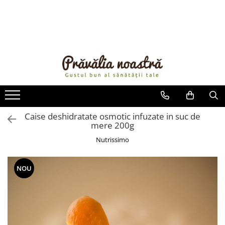
PRODUSE
NOUTĂȚI
ALIMENTE
ULEIURI ȘI UNTURI
MĂSLINE
NUCI ȘI SEMINȚE
Caise deshidratate osmotic infuzate in suc de
mere 200g
FRUCTE DESHIDRATATE
ÎNDULCITORI NATURALI / MIERE
Nutrissimo
FRUCTE LA CONSERVĂ
OȚETURI ȘI SOSURI
NOU
SOSURI
FĂINĂ FĂRĂ GLUTEN
BĂUTURI / LAPTE VEGETAL
OREZ ȘI CEREALE