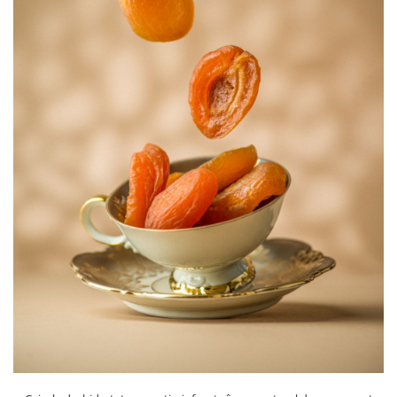
PASTE
CREME ȘI PASTE TARTINABILE
CONDIMENTE
CEAIURI GRECEȘTI
CIOCOLATĂ ȘI CACAO
HEALTHY SNACKS
SUPERALIMENTE
LACTATE
BACANIE
PRODUSE ECO / ORGANICE
PRODUSE ROMÂNEȘTI
COSMETICE
REMEDII NATURISTE
TOATE PRODUSELE