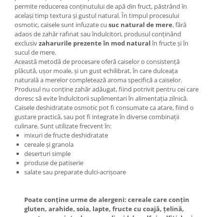
permite reducerea conținutului de apă din fruct, păstrând în
același timp textura și gustul natural. În timpul procesului
osmotic, caisele sunt infuzate cu
suc natural de mere
, fără
adaos de zahăr rafinat sau îndulcitori, produsul conținând
exclusiv
zaharurile prezente în mod natural
în fructe și în
sucul de mere.
Această metodă de procesare oferă caiselor o consistență
plăcută, ușor moale, și un gust echilibrat, în care dulceața
naturală a merelor completează aroma specifică a caiselor.
Produsul nu conține zahăr adăugat, fiind potrivit pentru cei care
doresc să evite îndulcitorii suplimentari în alimentația zilnică.
Caisele deshidratate osmotic pot fi consumate ca atare, fiind o
gustare practică, sau pot fi integrate în diverse combinații
culinare. Sunt utilizate frecvent în:
mixuri de fructe deshidratate
cereale și granola
deserturi simple
produse de patiserie
salate sau preparate dulci-acrișoare
Poate conține urme de alergeni: cereale care conțin
gluten, arahide, soia, lapte, fructe cu coajă, țelină,