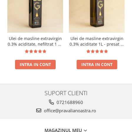
Ulei de masline extravirgin
Ulei de masline extravirgin
0.3% aciditate, nefiltrat 1 L -
0.3% aciditate 1L - presat la
presat la rece RECOLTA
rece RECOLTA NOUA
NOUA
INTRA IN CONT
INTRA IN CONT
SUPORT CLIENTI
0721688960
office@pravalianoastra.ro
MAGAZINUL MEU