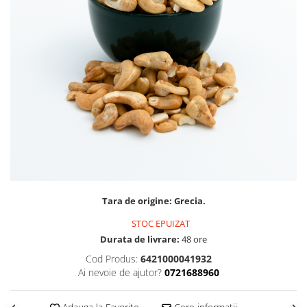
PASTE
CREME ȘI PASTE TARTINABILE
CONDIMENTE
CEAIURI GRECEȘTI
CIOCOLATĂ ȘI CACAO
HEALTHY SNACKS
SUPERALIMENTE
LACTATE
BACANIE
PRODUSE ECO / ORGANICE
PRODUSE ROMÂNEȘTI
Tara de origine: Grecia.
COSMETICE
STOC EPUIZAT
REMEDII NATURISTE
Durata de livrare:
48 ore
TOATE PRODUSELE
Cod Produs:
6421000041932
Ai nevoie de ajutor?
0721688960