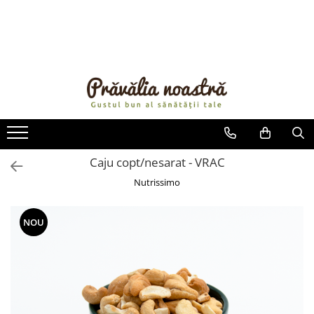
PRODUSE
NOUTĂȚI
ALIMENTE
ULEIURI ȘI UNTURI
MĂSLINE
NUCI ȘI SEMINȚE
Caju copt/nesarat - VRAC
FRUCTE DESHIDRATATE
Nutrissimo
ÎNDULCITORI NATURALI / MIERE
FRUCTE LA CONSERVĂ
NOU
OȚETURI ȘI SOSURI
SOSURI
FĂINĂ FĂRĂ GLUTEN
BĂUTURI / LAPTE VEGETAL
OREZ ȘI CEREALE