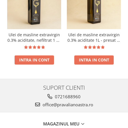
Ulei de masline extravirgin
Ulei de masline extravirgin
0.3% aciditate, nefiltrat 1 L -
0.3% aciditate 1L - presat la
presat la rece RECOLTA
rece RECOLTA NOUA
NOUA
INTRA IN CONT
INTRA IN CONT
SUPORT CLIENTI
0721688960
office@pravalianoastra.ro
MAGAZINUL MEU