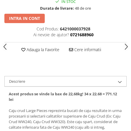
IN STOC
Durata de livrare:
48 de ore
INTRA IN CONT
Cod Produs:
6421000037928
Ai nevoie de ajutor?
0721688960
Adauga la Favorite
Cere informatii
Descriere
Acest produs se vinde la bax de 22,68kg! 34 x 22.68 = 771.12
lei
Caju crud Large Pieces reprezinta bucati de caju rezultate in urma
procesarii si selectarii calitatilor superioare de Caju Crud (Ex: Caju
Crud WW240, Caju Crud WW320). Este caju spart, considerat de
calitate inferioara fata de Caju WW240 (caju alb si intreg,