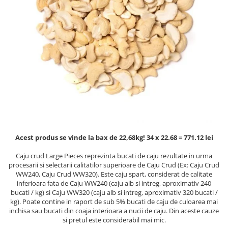
PASTE
CREME ȘI PASTE TARTINABILE
CONDIMENTE
CEAIURI GRECEȘTI
CIOCOLATĂ ȘI CACAO
HEALTHY SNACKS
SUPERALIMENTE
LACTATE
BACANIE
PRODUSE ECO / ORGANICE
Acest produs se vinde la bax de 22,68kg! 34 x 22.68 = 771.12 lei
PRODUSE ROMÂNEȘTI
Caju crud Large Pieces reprezinta bucati de caju rezultate in urma
COSMETICE
procesarii si selectarii calitatilor superioare de Caju Crud (Ex: Caju Crud
REMEDII NATURISTE
WW240, Caju Crud WW320). Este caju spart, considerat de calitate
inferioara fata de Caju WW240 (caju alb si intreg, aproximativ 240
TOATE PRODUSELE
bucati / kg) si Caju WW320 (caju alb si intreg, aproximativ 320 bucati /
kg). Poate contine in raport de sub 5% bucati de caju de culoarea mai
inchisa sau bucati din coaja interioara a nucii de caju. Din aceste cauze
si pretul este considerabil mai mic.