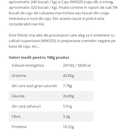
aproximativ 240 bucati / kg) si Caju WW320 (caju alb si intreg,
aproximativ 320 bucati / kg). Poate contine in raport de sub 5%
bucati de caju de culoarea mai inchisa sau bucati din coaja
interioara a nucii de caju. Din aceste cauze si pretul este
considerabil mai mic.
Este folosit mai ales de procesatori care aleg sa il amestece cu
calitati superioare (WW320) in prepararea cremelor vegane pe
baza de caju, etc...
Valori medii pentru 100g produs
Valoare energetica
2415Kj / 582Kcal
Grasime
43.85g
din care acizi grasi saturati
7.78g
Glucide
26.89g
din care zaharuri
5.91g
Fibre
3.3g
Proteine
18.22g