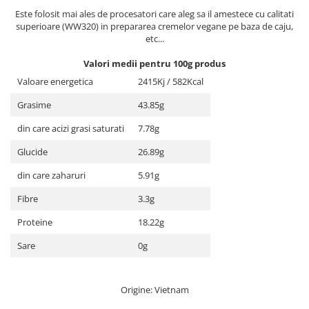
Este folosit mai ales de procesatori care aleg sa il amestece cu calitati
superioare (WW320) in prepararea cremelor vegane pe baza de caju,
etc...
Valori medii pentru 100g produs
Valoare energetica
2415Kj / 582Kcal
Grasime
43.85g
din care acizi grasi saturati
7.78g
Glucide
26.89g
din care zaharuri
5.91g
Fibre
3.3g
Proteine
18.22g
Sare
0g
Origine: Vietnam