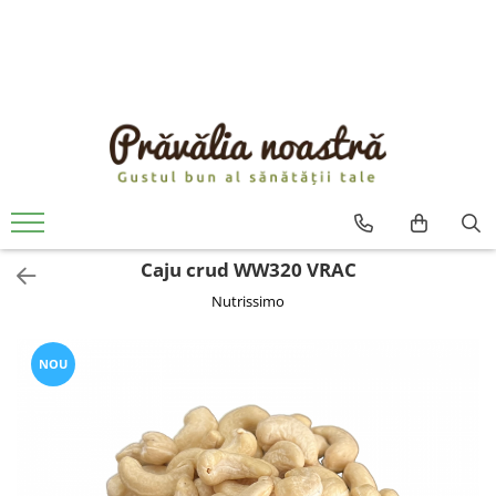
PRODUSE
NOUTĂȚI
ALIMENTE
ULEIURI ȘI UNTURI
MĂSLINE
NUCI ȘI SEMINȚE
Caju crud WW320 VRAC
FRUCTE DESHIDRATATE
Nutrissimo
ÎNDULCITORI NATURALI / MIERE
FRUCTE LA CONSERVĂ
OȚETURI ȘI SOSURI
NOU
SOSURI
FĂINĂ FĂRĂ GLUTEN
BĂUTURI / LAPTE VEGETAL
OREZ ȘI CEREALE