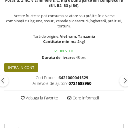
Potasiu, Zinc, Vitaminele E, C, K și o bună parte din Complexul B
(B1, B2, B3 și B6)
.
Aceste fructe se pot consuma ca atare sau prăjite, în diverse
combinații cu legume, sosuri, cereale și deserturi (înghețată, prăjituri,
torturi).
Țară de origine:
Vietnam, Tanzania
Cantitate minima 2kg!
IN STOC
Durata de livrare:
48 ore
INTRA IN CONT
Cod Produs:
6421000041529
Ai nevoie de ajutor?
0721688960
Adauga la Favorite
Cere informatii