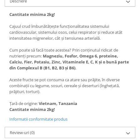
Descriere
Cantitate minima 2kg!
Cajuul crud îmbunătățește funcționalitatea sistemului
cardiovascular, sistemului osos, celui respirator și reduce atât
intensitatea migrenelor, cât și tensiunea arterială.
Cum poate să facă toate acestea? Prin conținutul ridicat de
nutrienți precum:
Magneziu, Fosfor, Omega 6, proteine,
Calciu, Fier, Potasiu, Zinc, Vitaminele E, C, K și o bună parte
din Complexul B (B1, B2, B3 și B6)
.
Aceste fructe se pot consuma ca atare sau prăjite, în diverse
combinații cu legume, sosuri, cereale și deserturi (înghețată,
prăjituri, torturi).
Țară de origine:
Vietnam, Tanzania
Cantitate minima 2kg!
Informatii conformitate produs
Review-uri
(0)