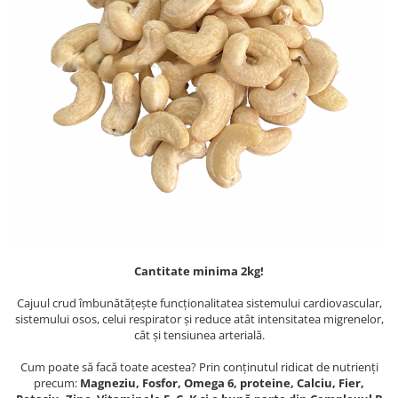
PASTE
CREME ȘI PASTE TARTINABILE
CONDIMENTE
CEAIURI GRECEȘTI
CIOCOLATĂ ȘI CACAO
HEALTHY SNACKS
SUPERALIMENTE
LACTATE
BACANIE
PRODUSE ECO / ORGANICE
PRODUSE ROMÂNEȘTI
Cantitate minima 2kg!
COSMETICE
REMEDII NATURISTE
Cajuul crud îmbunătățește funcționalitatea sistemului cardiovascular,
sistemului osos, celui respirator și reduce atât intensitatea migrenelor,
TOATE PRODUSELE
cât și tensiunea arterială.
Cum poate să facă toate acestea? Prin conținutul ridicat de nutrienți
precum:
Magneziu, Fosfor, Omega 6, proteine, Calciu, Fier,