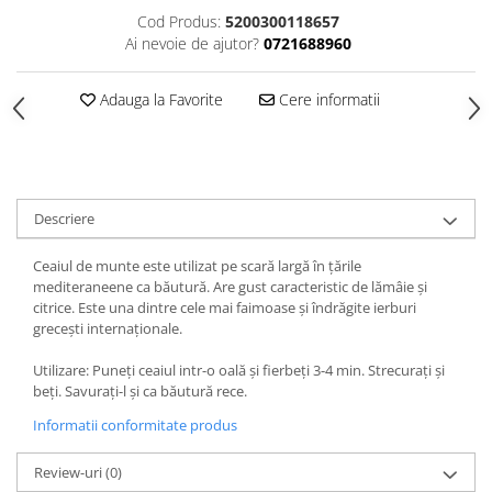
Cod Produs:
5200300118657
Ai nevoie de ajutor?
0721688960
Adauga la Favorite
Cere informatii
Descriere
Ceaiul de munte este utilizat pe scară largă în țările
mediteraneene ca băutură. Are gust caracteristic de lămâie și
citrice. Este una dintre cele mai faimoase și îndrăgite ierburi
grecești internaționale.
Utilizare: Puneți ceaiul intr-o oală și fierbeți 3-4 min. Strecurați și
beți. Savurați-l și ca băutură rece.
Informatii conformitate produs
Review-uri
(0)