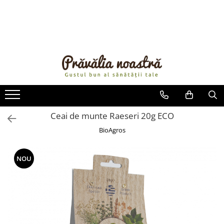
PRODUSE
NOUTĂȚI
ALIMENTE
ULEIURI ȘI UNTURI
MĂSLINE
NUCI ȘI SEMINȚE
Ceai de munte Raeseri 20g ECO
FRUCTE DESHIDRATATE
BioAgros
ÎNDULCITORI NATURALI / MIERE
FRUCTE LA CONSERVĂ
NOU
OȚETURI ȘI SOSURI
SOSURI
FĂINĂ FĂRĂ GLUTEN
BĂUTURI / LAPTE VEGETAL
OREZ ȘI CEREALE