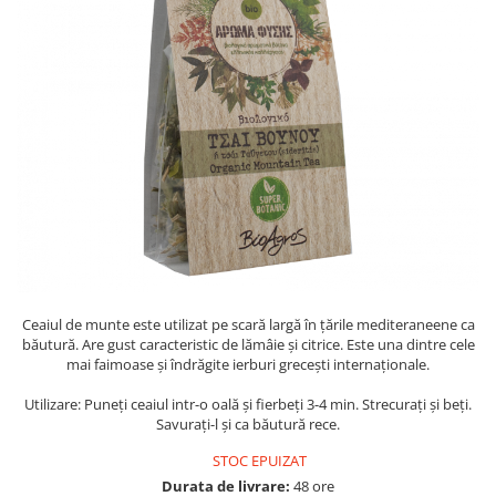
PASTE
CREME ȘI PASTE TARTINABILE
CONDIMENTE
CEAIURI GRECEȘTI
CIOCOLATĂ ȘI CACAO
HEALTHY SNACKS
SUPERALIMENTE
LACTATE
BACANIE
PRODUSE ECO / ORGANICE
PRODUSE ROMÂNEȘTI
Ceaiul de munte este utilizat pe scară largă în țările mediteraneene ca
COSMETICE
băutură. Are gust caracteristic de lămâie și citrice. Este una dintre cele
mai faimoase și îndrăgite ierburi grecești internaționale.
REMEDII NATURISTE
Utilizare: Puneți ceaiul intr-o oală și fierbeți 3-4 min. Strecurați și beți.
TOATE PRODUSELE
Savurați-l și ca băutură rece.
STOC EPUIZAT
Durata de livrare:
48 ore