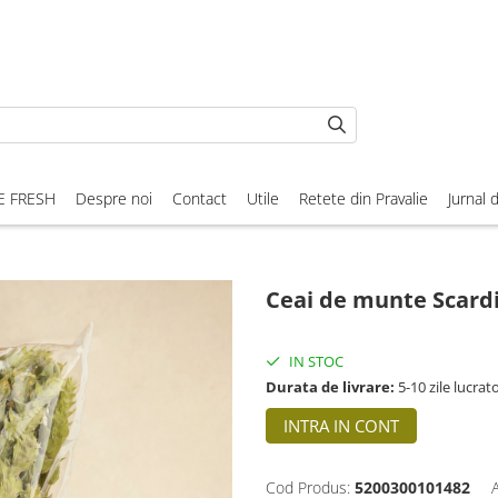
E FRESH
Despre noi
Contact
Utile
Retete din Pravalie
Jurnal 
Ceai de munte Scard
IN STOC
Durata de livrare:
5-10 zile lucrat
INTRA IN CONT
Cod Produs:
5200300101482