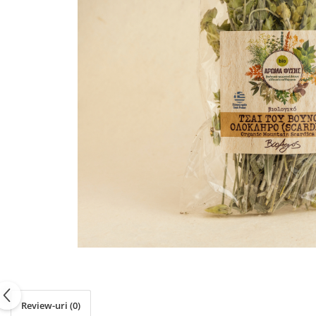
PASTE
CREME ȘI PASTE TARTINABILE
CONDIMENTE
CEAIURI GRECEȘTI
CIOCOLATĂ ȘI CACAO
HEALTHY SNACKS
SUPERALIMENTE
LACTATE
BACANIE
PRODUSE ECO / ORGANICE
PRODUSE ROMÂNEȘTI
COSMETICE
REMEDII NATURISTE
TOATE PRODUSELE
Review-uri
(0)