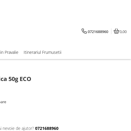
0721688960
0,00
din Pravalie
Itinerariul Frumusetii
ica 50g ECO
oare
Ai nevoie de ajutor?
0721688960