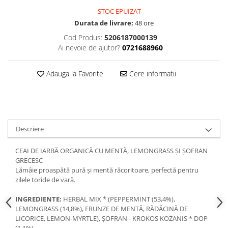
STOC EPUIZAT
Durata de livrare:
48 ore
Cod Produs:
5206187000139
Ai nevoie de ajutor?
0721688960
Adauga la Favorite
Cere informatii
Descriere
CEAI DE IARBĂ ORGANICĂ CU MENTĂ, LEMONGRASS ȘI ȘOFRAN
GRECESC
Lămâie proaspătă pură și mentă răcoritoare, perfectă pentru
zilele toride de vară.
INGREDIENTE:
ΗERBAL ΜIX * (PEPPERMINT (53,4%),
LEMONGRASS (14,8%), FRUNZE DE MENTĂ, RĂDĂCINĂ DE
LICORICE, LEMON-MYRTLE), ȘOFRAN - KROKOS KOZANIS * DOP
(1,1%)