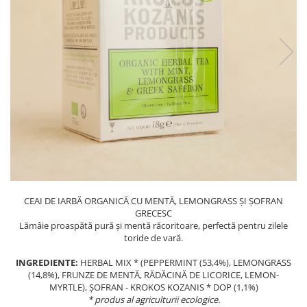
PASTE
CREME ȘI PASTE TARTINABILE
CONDIMENTE
CEAIURI GRECEȘTI
CIOCOLATĂ ȘI CACAO
HEALTHY SNACKS
SUPERALIMENTE
LACTATE
BACANIE
PRODUSE ECO / ORGANICE
PRODUSE ROMÂNEȘTI
CEAI DE IARBĂ ORGANICĂ CU MENTĂ, LEMONGRASS ȘI ȘOFRAN
COSMETICE
GRECESC
Lămâie proaspătă pură și mentă răcoritoare, perfectă pentru zilele
REMEDII NATURISTE
toride de vară.
TOATE PRODUSELE
INGREDIENTE:
ΗERBAL ΜIX * (PEPPERMINT (53,4%), LEMONGRASS
(14,8%), FRUNZE DE MENTĂ, RĂDĂCINĂ DE LICORICE, LEMON-
MYRTLE), ȘOFRAN - KROKOS KOZANIS * DOP (1,1%)
* produs al agriculturii ecologice.