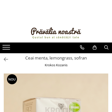
PRODUSE
NOUTĂȚI
ALIMENTE
ULEIURI ȘI UNTURI
MĂSLINE
NUCI ȘI SEMINȚE
Ceai menta, lemongrass, sofran
FRUCTE DESHIDRATATE
Krokos Kozanis
ÎNDULCITORI NATURALI / MIERE
FRUCTE LA CONSERVĂ
NOU
OȚETURI ȘI SOSURI
SOSURI
FĂINĂ FĂRĂ GLUTEN
BĂUTURI / LAPTE VEGETAL
OREZ ȘI CEREALE