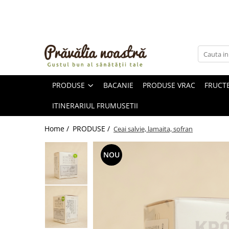
PRODUSE
NOUTĂȚI
ALIMENTE
PRODUSE
BACANIE
PRODUSE VRAC
FRUCTE
ULEIURI ȘI UNTURI
MĂSLINE
ITINERARIUL FRUMUSETII
NUCI ȘI SEMINȚE
FRUCTE DESHIDRATATE
Home /
PRODUSE /
Ceai salvie, lamaita, sofran
ÎNDULCITORI NATURALI / MIERE
FRUCTE LA CONSERVĂ
NOU
OȚETURI ȘI SOSURI
SOSURI
FĂINĂ FĂRĂ GLUTEN
BĂUTURI / LAPTE VEGETAL
OREZ ȘI CEREALE