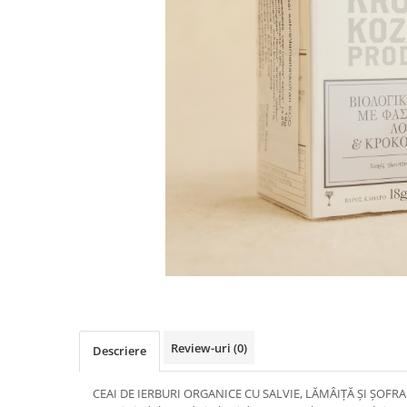
PASTE
CREME ȘI PASTE TARTINABILE
CONDIMENTE
CEAIURI GRECEȘTI
CIOCOLATĂ ȘI CACAO
HEALTHY SNACKS
SUPERALIMENTE
LACTATE
BACANIE
PRODUSE ECO / ORGANICE
PRODUSE ROMÂNEȘTI
COSMETICE
REMEDII NATURISTE
TOATE PRODUSELE
Review-uri
(0)
Descriere
CEAI DE IERBURI ORGANICE CU SALVIE, LĂMÂIȚĂ ȘI ȘOFR