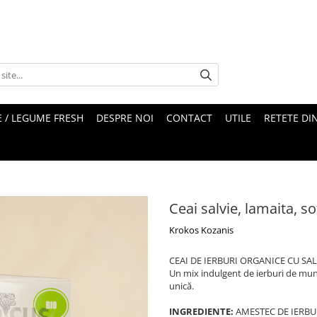
 / LEGUME FRESH
DESPRE NOI
CONTACT
UTILE
RETETE DI
Ceai salvie, lamaita, s
Krokos Kozanis
CEAI DE IERBURI ORGANICE CU SA
Un mix indulgent de ierburi de munt
unică.
INGREDIENTE:
AMESTEC DE IERBURI