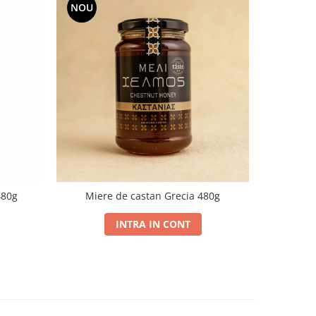
NOU
480g
Miere de castan Grecia 480g
Mie
INTRA IN CONT