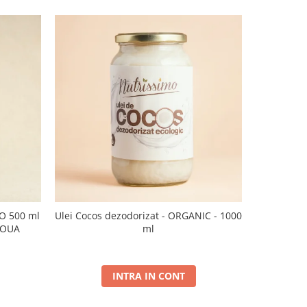
CO 500 ml
Ulei Cocos dezodorizat - ORGANIC - 1000
Ulei de sus
NOUA
ml
INTRA IN CONT