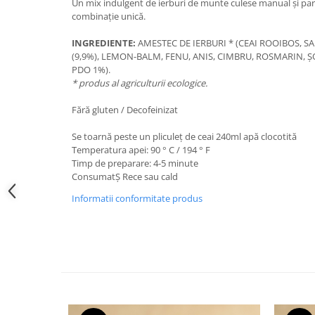
Un mix indulgent de ierburi de munte culese manual și parf
combinație unică.
INGREDIENTE:
AMESTEC DE IERBURI * (CEAI ROOIBOS, SAL
(9,9%), LEMON-BALM, FENU, ANIS, CIMBRU, ROSMARIN, 
PDO 1%).
* produs al agriculturii ecologice.
Fără gluten / Decofeinizat
Se toarnă peste un pliculeț de ceai 240ml apă clocotită
Temperatura apei: 90 ° C / 194 ° F
Timp de preparare: 4-5 minute
ConsumatȘ Rece sau cald
Informatii conformitate produs