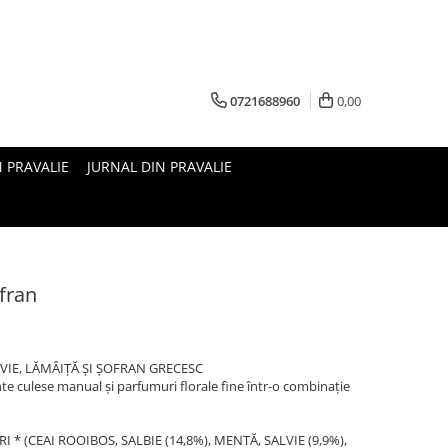
0721688960
0,00
N PRAVALIE
JURNAL DIN PRAVALIE
ofran
LVIE, LĂMÂIȚĂ ȘI ȘOFRAN GRECESC
e culese manual și parfumuri florale fine într-o combinație
 * (CEAI ROOIBOS, SALBIE (14,8%), MENTĂ, SALVIE (9,9%),