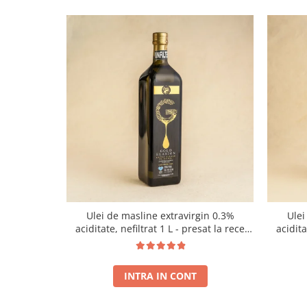
Ulei de masline extravirgin 0.3%
Ulei
aciditate, nefiltrat 1 L - presat la rece
acidit
RECOLTA NOUA
INTRA IN CONT