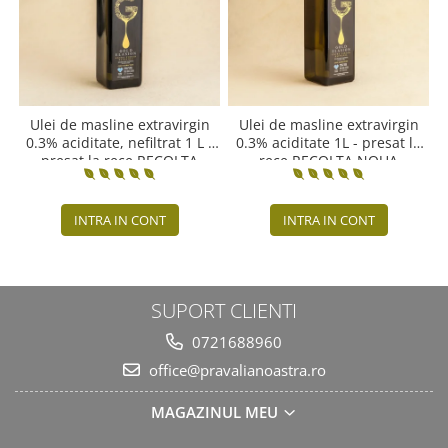
Ulei de masline extravirgin
Ulei de masline extravirgin
0.3% aciditate, nefiltrat 1 L -
0.3% aciditate 1L - presat la
presat la rece RECOLTA
rece RECOLTA NOUA
NOUA
INTRA IN CONT
INTRA IN CONT
SUPORT CLIENTI
0721688960
office@pravalianoastra.ro
MAGAZINUL MEU