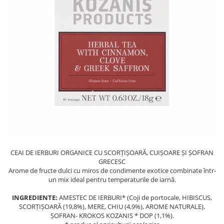
PASTE
CREME ȘI PASTE TARTINABILE
CONDIMENTE
CEAIURI GRECEȘTI
CIOCOLATĂ ȘI CACAO
HEALTHY SNACKS
SUPERALIMENTE
LACTATE
BACANIE
PRODUSE ECO / ORGANICE
PRODUSE ROMÂNEȘTI
CEAI DE IERBURI ORGANICE CU SCORȚIȘOARĂ, CUIȘOARE ȘI ȘOFRAN
COSMETICE
GRECESC
REMEDII NATURISTE
Arome de fructe dulci cu miros de condimente exotice combinate într-
un mix ideal pentru temperaturile de iarnă.
TOATE PRODUSELE
INGREDIENTE:
AMESTEC DE IERBURI* (Coji de portocale, HIBISCUS,
SCORȚIȘOARĂ (19,8%), MERE, CHIU (4,9%), AROME NATURALE),
ȘOFRAN- KROKOS KOZANIS * DOP (1,1%).