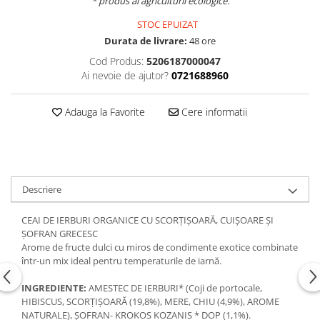
* produs al agriculturii ecologice.
STOC EPUIZAT
Durata de livrare:
48 ore
Cod Produs:
5206187000047
Ai nevoie de ajutor?
0721688960
Adauga la Favorite
Cere informatii
Descriere
CEAI DE IERBURI ORGANICE CU SCORȚIȘOARĂ, CUIȘOARE ȘI
ȘOFRAN GRECESC
Arome de fructe dulci cu miros de condimente exotice combinate
într-un mix ideal pentru temperaturile de iarnă.
INGREDIENTE:
AMESTEC DE IERBURI* (Coji de portocale,
HIBISCUS, SCORȚIȘOARĂ (19,8%), MERE, CHIU (4,9%), AROME
NATURALE), ȘOFRAN- KROKOS KOZANIS * DOP (1,1%).