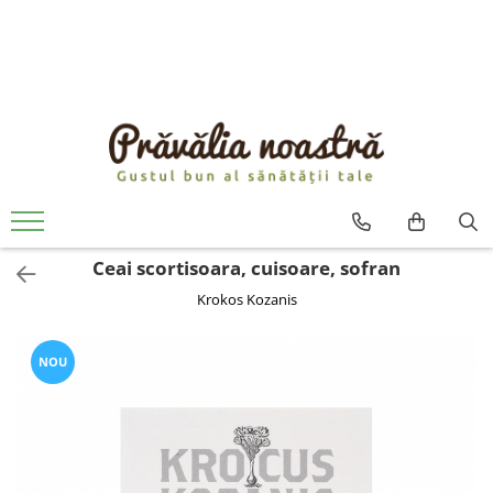
PRODUSE
NOUTĂȚI
ALIMENTE
ULEIURI ȘI UNTURI
MĂSLINE
NUCI ȘI SEMINȚE
Ceai scortisoara, cuisoare, sofran
FRUCTE DESHIDRATATE
Krokos Kozanis
ÎNDULCITORI NATURALI / MIERE
FRUCTE LA CONSERVĂ
OȚETURI ȘI SOSURI
NOU
SOSURI
FĂINĂ FĂRĂ GLUTEN
BĂUTURI / LAPTE VEGETAL
OREZ ȘI CEREALE