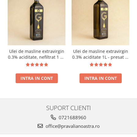
Ulei de masline extravirgin
Ulei de masline extravirgin
0.3% aciditate, nefiltrat 1 L -
0.3% aciditate 1L - presat la
presat la rece RECOLTA
rece RECOLTA NOUA
NOUA
INTRA IN CONT
INTRA IN CONT
SUPORT CLIENTI
0721688960
office@pravalianoastra.ro