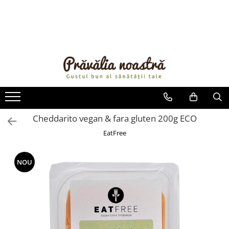
PRODUSE
NOUTĂȚI
ALIMENTE
ULEIURI ȘI UNTURI
MĂSLINE
NUCI ȘI SEMINȚE
Cheddarito vegan & fara gluten 200g ECO
FRUCTE DESHIDRATATE
EatFree
ÎNDULCITORI NATURALI / MIERE
FRUCTE LA CONSERVĂ
NOU
OȚETURI ȘI SOSURI
SOSURI
FĂINĂ FĂRĂ GLUTEN
BĂUTURI / LAPTE VEGETAL
OREZ ȘI CEREALE