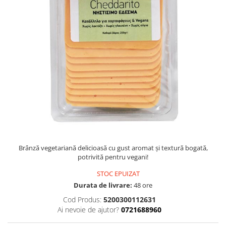
PASTE
CREME ȘI PASTE TARTINABILE
CONDIMENTE
CEAIURI GRECEȘTI
CIOCOLATĂ ȘI CACAO
HEALTHY SNACKS
SUPERALIMENTE
LACTATE
BACANIE
PRODUSE ECO / ORGANICE
PRODUSE ROMÂNEȘTI
Brânză vegetariană delicioasă cu gust aromat și textură bogată,
COSMETICE
potrivită pentru vegani!
REMEDII NATURISTE
STOC EPUIZAT
Durata de livrare:
48 ore
TOATE PRODUSELE
Cod Produs:
5200300112631
Ai nevoie de ajutor?
0721688960