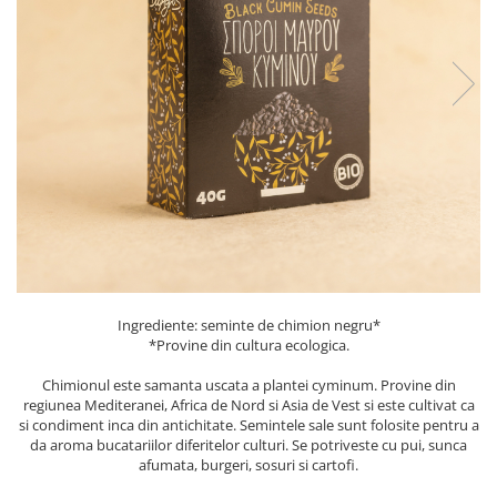
PASTE
CREME ȘI PASTE TARTINABILE
CONDIMENTE
CEAIURI GRECEȘTI
CIOCOLATĂ ȘI CACAO
HEALTHY SNACKS
SUPERALIMENTE
LACTATE
BACANIE
PRODUSE ECO / ORGANICE
PRODUSE ROMÂNEȘTI
Ingrediente: seminte de chimion negru*
COSMETICE
*Provine din cultura ecologica.
REMEDII NATURISTE
Chimionul este samanta uscata a plantei cyminum. Provine din
regiunea Mediteranei, Africa de Nord si Asia de Vest si este cultivat ca
TOATE PRODUSELE
si condiment inca din antichitate. Semintele sale sunt folosite pentru a
da aroma bucatariilor diferitelor culturi. Se potriveste cu pui, sunca
afumata, burgeri, sosuri si cartofi.