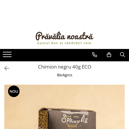
PRODUSE
NOUTĂȚI
ALIMENTE
ULEIURI ȘI UNTURI
MĂSLINE
NUCI ȘI SEMINȚE
Chimion negru 40g ECO
FRUCTE DESHIDRATATE
BioAgros
ÎNDULCITORI NATURALI / MIERE
FRUCTE LA CONSERVĂ
NOU
OȚETURI ȘI SOSURI
SOSURI
FĂINĂ FĂRĂ GLUTEN
BĂUTURI / LAPTE VEGETAL
OREZ ȘI CEREALE