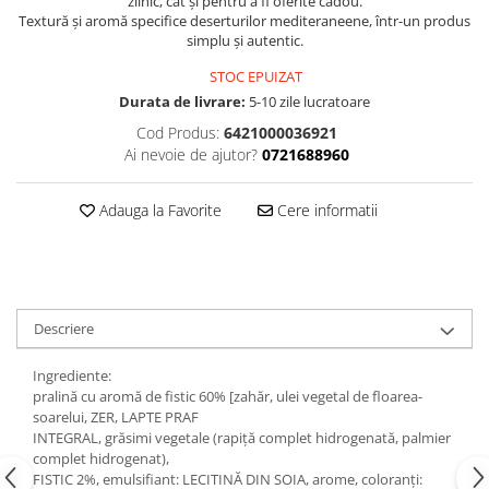
zilnic, cât și pentru a fi oferite cadou.
Textură și aromă specifice deserturilor mediteraneene, într-un produs
simplu și autentic.
STOC EPUIZAT
Durata de livrare:
5-10 zile lucratoare
Cod Produs:
6421000036921
Ai nevoie de ajutor?
0721688960
Adauga la Favorite
Cere informatii
Descriere
Ingrediente:
pralină cu aromă de fistic 60% [zahăr, ulei vegetal de floarea-
soarelui, ZER, LAPTE PRAF
INTEGRAL, grăsimi vegetale (rapiță complet hidrogenată, palmier
complet hidrogenat),
FISTIC 2%, emulsifiant: LECITINĂ DIN SOIA, arome, coloranți: