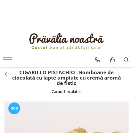
PRODUSE
NOUTĂȚI
ALIMENTE
ULEIURI ȘI UNTURI
MĂSLINE
NUCI ȘI SEMINȚE
CIGARILLO PISTACHIO : Bomboane de
FRUCTE DESHIDRATATE
ciocolată cu lapte umplute cu cremă aromă
ÎNDULCITORI NATURALI / MIERE
de fistic
FRUCTE LA CONSERVĂ
Cacaochocolates
OȚETURI ȘI SOSURI
SOSURI
NOU
FĂINĂ FĂRĂ GLUTEN
BĂUTURI / LAPTE VEGETAL
OREZ ȘI CEREALE