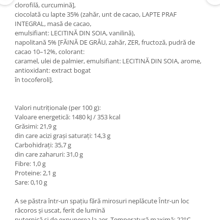
clorofilă, curcumină],
ciocolată cu lapte 35% (zahăr, unt de cacao, LAPTE PRAF
INTEGRAL, masă de cacao,
emulsifiant: LECITINĂ DIN SOIA, vanilină),
napolitană 5% [FĂINĂ DE GRÂU, zahăr, ZER, fructoză, pudră de
cacao 10–12%, colorant:
caramel, ulei de palmier, emulsifiant: LECITINĂ DIN SOIA, arome,
antioxidant: extract bogat
în tocoferoli].
Valori nutriționale (per 100 g):
Valoare energetică: 1480 kJ / 353 kcal
Grăsimi: 21,9 g
din care acizi grași saturați: 14,3 g
Carbohidrați: 35,7 g
din care zaharuri: 31,0 g
Fibre: 1,0 g
Proteine: 2,1 g
Sare: 0,10 g
A se păstra într-un spațiu fără mirosuri neplăcute Într-un loc
răcoros și uscat, ferit de lumină
puternică și de expunerea la aer. Temperatură maximă: 22°C,