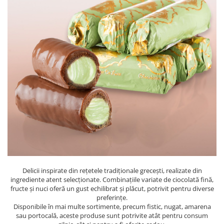
PASTE
CREME ȘI PASTE TARTINABILE
CONDIMENTE
CEAIURI GRECEȘTI
CIOCOLATĂ ȘI CACAO
HEALTHY SNACKS
SUPERALIMENTE
LACTATE
BACANIE
PRODUSE ECO / ORGANICE
PRODUSE ROMÂNEȘTI
COSMETICE
REMEDII NATURISTE
Delicii inspirate din rețetele tradiționale grecești, realizate din
ingrediente atent selecționate. Combinațiile variate de ciocolată fină,
TOATE PRODUSELE
fructe și nuci oferă un gust echilibrat și plăcut, potrivit pentru diverse
preferințe.
Disponibile în mai multe sortimente, precum fistic, nugat, amarena
sau portocală, aceste produse sunt potrivite atât pentru consum