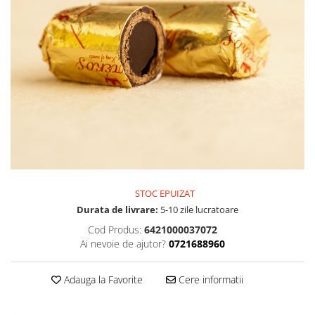
PASTE
CREME ȘI PASTE TARTINABILE
CONDIMENTE
CEAIURI GRECEȘTI
CIOCOLATĂ ȘI CACAO
HEALTHY SNACKS
SUPERALIMENTE
LACTATE
BACANIE
PRODUSE ECO / ORGANICE
STOC EPUIZAT
PRODUSE ROMÂNEȘTI
Durata de livrare:
5-10 zile lucratoare
COSMETICE
Cod Produs:
6421000037072
REMEDII NATURISTE
Ai nevoie de ajutor?
0721688960
TOATE PRODUSELE
Adauga la Favorite
Cere informatii