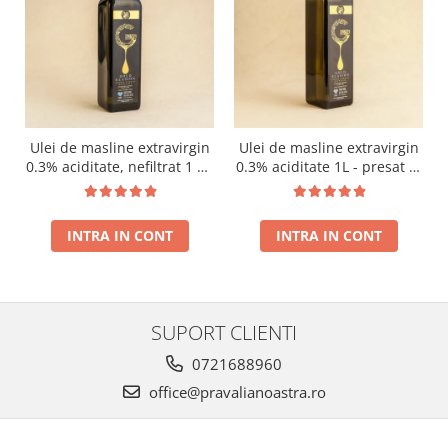
Ulei de masline extravirgin
Ulei de masline extravirgin
0.3% aciditate, nefiltrat 1 L -
0.3% aciditate 1L - presat la
presat la rece RECOLTA
rece RECOLTA NOUA
NOUA
INTRA IN CONT
INTRA IN CONT
SUPORT CLIENTI
0721688960
office@pravalianoastra.ro