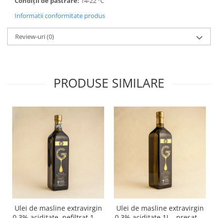
Condiții de păstrare:
14-22 ⁰C
Informatii conformitate produs
Review-uri
(0)
PRODUSE SIMILARE
Ulei de masline extravirgin
Ulei de masline extravirgin
0.3% aciditate, nefiltrat 1 L -
0.3% aciditate 1L - presat la