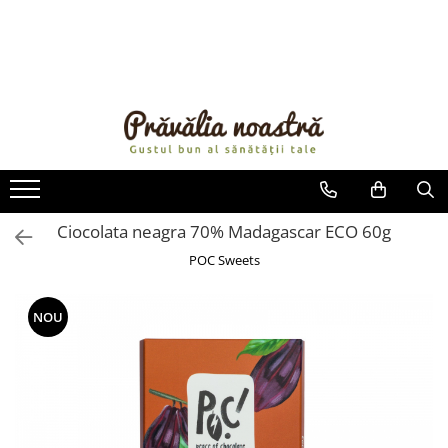
PRODUSE
NOUTĂȚI
ALIMENTE
ULEIURI ȘI UNTURI
MĂSLINE
NUCI ȘI SEMINȚE
Ciocolata neagra 70% Madagascar ECO 60g
FRUCTE DESHIDRATATE
POC Sweets
ÎNDULCITORI NATURALI / MIERE
FRUCTE LA CONSERVĂ
NOU
OȚETURI ȘI SOSURI
SOSURI
FĂINĂ FĂRĂ GLUTEN
BĂUTURI / LAPTE VEGETAL
OREZ ȘI CEREALE