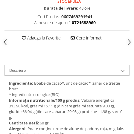
STOC EPUIZAT
Durata de livrare:
48 ore
Cod Produs:
0607469291941
Ai nevoie de ajutor?
0721688960
Adauga la Favorite
Cere informatii
Descriere
Ingrediente:
Boabe de cacao*, unt de cacao*, zahăr de trestie
brut*
* ingrediente ecologice (BIO)
Informații nutriționale/100 g produs:
Valoare energetică
313.90 kcal, grăsimi 15.11 g (din care grăsimi saturate 9.00 g),
glucide 66.04 g (din care zaharuri 29.05 g) proteine 11.98 g, sare 0
g.
Cantitate netă
: 60 gr
Alergeni:
Poate conține urme de alune de padure, caju, migdale.