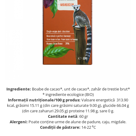
PASTE
CREME ȘI PASTE TARTINABILE
CONDIMENTE
CEAIURI GRECEȘTI
CIOCOLATĂ ȘI CACAO
HEALTHY SNACKS
SUPERALIMENTE
LACTATE
BACANIE
PRODUSE ECO / ORGANICE
PRODUSE ROMÂNEȘTI
Ingrediente:
Boabe de cacao*, unt de cacao*, zahăr de trestie brut*
COSMETICE
* ingrediente ecologice (BIO)
Informații nutriționale/100 g produs:
Valoare energetică 313.90
REMEDII NATURISTE
kcal, grăsimi 15.11 g (din care grăsimi saturate 9.00 g), glucide 66.04 g
(din care zaharuri 29.05 g) proteine 11.98 g, sare 0 g.
TOATE PRODUSELE
Cantitate netă
: 60 gr
Alergeni:
Poate conține urme de alune de padure, caju, migdale.
Condiții de păstrare:
14-22 ⁰C