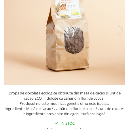
PASTE
CREME ȘI PASTE TARTINABILE
CONDIMENTE
CEAIURI GRECEȘTI
CIOCOLATĂ ȘI CACAO
HEALTHY SNACKS
SUPERALIMENTE
LACTATE
BACANIE
PRODUSE ECO / ORGANICE
PRODUSE ROMÂNEȘTI
COSMETICE
Drops de ciocolată ecologice obținute din masă de cacao și unt de
REMEDII NATURISTE
cacao ECO, îndulcite cu zahăr din flori de cocos.
Produsul nu este modificat genetic și nu este iradiat.
TOATE PRODUSELE
Ingrediente: Masă de cacao* , zahăr din flori de cocos* , unt de cacao*
* ingrediente provenite din agricultură ecologică.
IN STOC