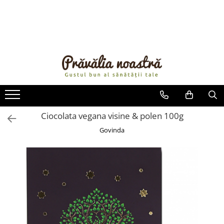
PRODUSE
NOUTĂȚI
ALIMENTE
ULEIURI ȘI UNTURI
MĂSLINE
NUCI ȘI SEMINȚE
Ciocolata vegana visine & polen 100g
FRUCTE DESHIDRATATE
Govinda
ÎNDULCITORI NATURALI / MIERE
FRUCTE LA CONSERVĂ
OȚETURI ȘI SOSURI
SOSURI
FĂINĂ FĂRĂ GLUTEN
BĂUTURI / LAPTE VEGETAL
OREZ ȘI CEREALE