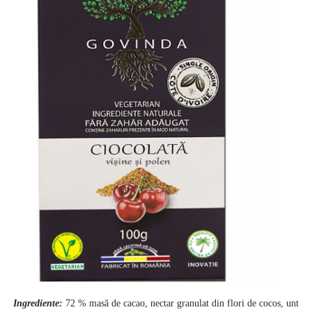
PASTE
CREME ȘI PASTE TARTINABILE
CONDIMENTE
CEAIURI GRECEȘTI
CIOCOLATĂ ȘI CACAO
HEALTHY SNACKS
SUPERALIMENTE
LACTATE
BACANIE
PRODUSE ECO / ORGANICE
PRODUSE ROMÂNEȘTI
COSMETICE
REMEDII NATURISTE
TOATE PRODUSELE
Ingrediente:
72 % masă de cacao, nectar granulat din flori de cocos, unt