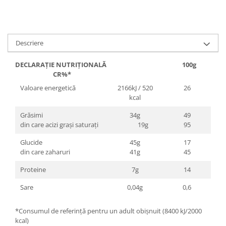
Descriere
DECLARAȚIE NUTRIȚIONALĂ 100g
CR%*
Valoare energetică
2166kJ / 520
26
kcal
Grăsimi
34g
49
din care acizi grași saturați
19g
95
Glucide
45g
17
din care zaharuri
41g
45
Proteine
7g
14
Sare
0,04g
0,6
*Consumul de referință pentru un adult obișnuit (8400 kJ/2000
kcal)