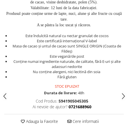
de cacao, visine deshidratate, polen (5%).
Valabilitate: 12 luni de la data fabricației.
Produsul poate conține urme de lapte, nuci, alune și alte fructe cu coajă
tare.
A se păstra la loc uscat și răcoros.
Este îndulcită natural cu nectar granulat de cocos
Este certificată internațional V-label
Masa de cacao și untul de cacao sunt SINGLE ORIGIN (Coasta de
Fildeș)
Este vegană/de post
Conține numai ingrediente naturale, de calitate, fără E-uri și alte
adaosuri nedorite
Nu conține alergeni, nici lecitină din soia
Fără gluten
STOC EPUIZAT
Durata de livrare:
48h
Cod Produs:
5941905045305
Ai nevoie de ajutor?
0721688960
Adauga la Favorite
Cere informatii