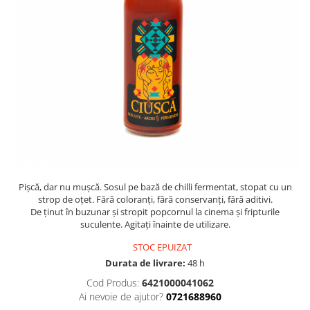
PASTE
CREME ȘI PASTE TARTINABILE
CONDIMENTE
CEAIURI GRECEȘTI
CIOCOLATĂ ȘI CACAO
HEALTHY SNACKS
SUPERALIMENTE
LACTATE
BACANIE
PRODUSE ECO / ORGANICE
Pișcă, dar nu mușcă. Sosul pe bază de chilli fermentat, stopat cu un
PRODUSE ROMÂNEȘTI
strop de oțet. Fără coloranți, fără conservanți, fără aditivi.
De ținut în buzunar și stropit popcornul la cinema și fripturile
COSMETICE
suculente. Agitați înainte de utilizare.
REMEDII NATURISTE
STOC EPUIZAT
TOATE PRODUSELE
Durata de livrare:
48 h
Cod Produs:
6421000041062
Ai nevoie de ajutor?
0721688960