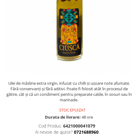
PASTE
CREME ȘI PASTE TARTINABILE
CONDIMENTE
CEAIURI GRECEȘTI
CIOCOLATĂ ȘI CACAO
HEALTHY SNACKS
SUPERALIMENTE
LACTATE
BACANIE
PRODUSE ECO / ORGANICE
Ulei de măsline extra virgin, infuzat cu chilli și ușoare note afumate.
PRODUSE ROMÂNEȘTI
Fără conservanți și fără aditivi. Poate fi folosit atât în procesul de
gătire, cât și că un condiment pentru preparate calde, în sosuri sau în
COSMETICE
marinade.
REMEDII NATURISTE
STOC EPUIZAT
TOATE PRODUSELE
Durata de livrare:
48 ore
Cod Produs:
6421000041079
Ai nevoie de ajutor?
0721688960