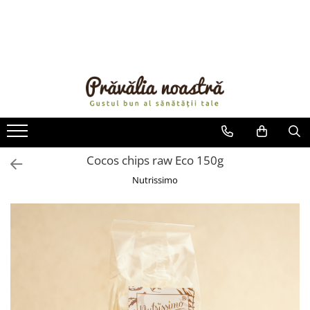
PRODUSE
NOUTĂȚI
ALIMENTE
ULEIURI ȘI UNTURI
MĂSLINE
NUCI ȘI SEMINȚE
Cocos chips raw Eco 150g
FRUCTE DESHIDRATATE
Nutrissimo
ÎNDULCITORI NATURALI / MIERE
FRUCTE LA CONSERVĂ
OȚETURI ȘI SOSURI
SOSURI
FĂINĂ FĂRĂ GLUTEN
BĂUTURI / LAPTE VEGETAL
OREZ ȘI CEREALE