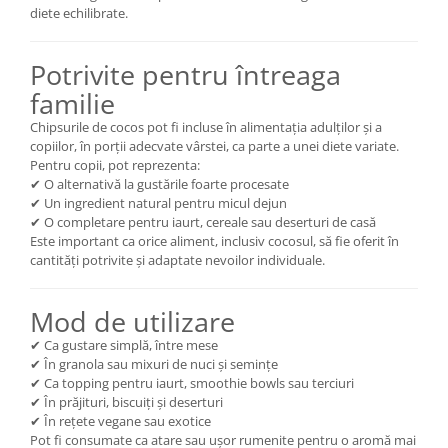
diete echilibrate.
Potrivite pentru întreaga
familie
Chipsurile de cocos pot fi incluse în alimentația adulților și a
copiilor, în porții adecvate vârstei, ca parte a unei diete variate.
Pentru copii, pot reprezenta:
✔ O alternativă la gustările foarte procesate
✔ Un ingredient natural pentru micul dejun
✔ O completare pentru iaurt, cereale sau deserturi de casă
Este important ca orice aliment, inclusiv cocosul, să fie oferit în
cantități potrivite și adaptate nevoilor individuale.
Mod de utilizare
✔ Ca gustare simplă, între mese
✔ În granola sau mixuri de nuci și semințe
✔ Ca topping pentru iaurt, smoothie bowls sau terciuri
✔ În prăjituri, biscuiți și deserturi
✔ În rețete vegane sau exotice
Pot fi consumate ca atare sau ușor rumenite pentru o aromă mai