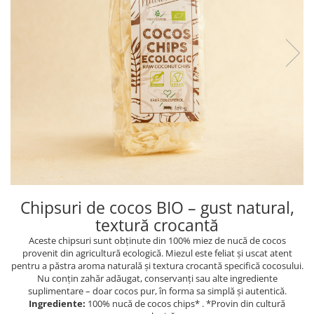
PASTE
CREME ȘI PASTE TARTINABILE
CONDIMENTE
CEAIURI GRECEȘTI
CIOCOLATĂ ȘI CACAO
HEALTHY SNACKS
SUPERALIMENTE
LACTATE
BACANIE
PRODUSE ECO / ORGANICE
PRODUSE ROMÂNEȘTI
Chipsuri de cocos BIO – gust natural,
COSMETICE
textură crocantă
REMEDII NATURISTE
Aceste chipsuri sunt obținute din 100% miez de nucă de cocos
provenit din agricultură ecologică. Miezul este feliat și uscat atent
TOATE PRODUSELE
pentru a păstra aroma naturală și textura crocantă specifică cocosului.
Nu conțin zahăr adăugat, conservanți sau alte ingrediente
suplimentare – doar cocos pur, în forma sa simplă și autentică.
Ingrediente:
100% nucă de cocos chips* . *Provin din cultură