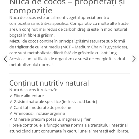
Nucă de cocos – proprietăți și
compoziție
Nuca de cocos este un aliment vegetal apreciat pentru
compoziția sa nutritivă specifică. Comparativ cu multe alte fructe,
are un conținut mai redus de carbohidrați și este în mod natural
bogată în fibre și grăsimi.
Miezul de cocos conține în principal grăsimi saturate sub formă
de trigliceride cu lanț mediu (MCT – Medium Chain Triglycerides),
care sunt metabolizate diferit față de grăsimile cu lanț lung.
Acestea sunt utilizate de organism ca sursă de energie în cadrul
metabolismului normal.
Conținut nutritiv natural
Nuca de cocos furnizează:
✔ Fibre alimentare
✔ Grăsimi naturale specifice (inclusiv acid lauric)
✔ Cantități moderate de proteine
✔ Aminoacizi, inclusiv arginină
✔ Minerale precum potasiu, magneziu și fier
Fibrele contribuie la funcționarea normală a tranzitului intestinal
atunci când sunt consumate în cadrul unei alimentații echilibrate.