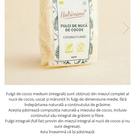
PASTE
CREME ȘI PASTE TARTINABILE
CONDIMENTE
CEAIURI GRECEȘTI
CIOCOLATĂ ȘI CACAO
HEALTHY SNACKS
SUPERALIMENTE
LACTATE
BACANIE
PRODUSE ECO / ORGANICE
PRODUSE ROMÂNEȘTI
COSMETICE
Fulgii de cocos medium (integrali) sunt obținuți din miezul complet al
nucii de cocos, uscat și mărunțit în fulgi de dimensiune medie, fără
REMEDII NATURISTE
îndepărtarea naturală a conținutului de grăsime.
Aceștia păstrează compoziția naturală a miezului de cocos, inclusiv
TOATE PRODUSELE
conținutul său integral de grăsimi și fibre.
Fulgii integrali (full fat) provin din miezul integral al nucii de cocos și nu
sunt degresați.
Asta înseamnă că își păstrează: