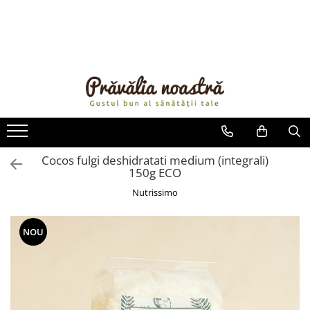
PRODUSE
NOUTĂȚI
ALIMENTE
ULEIURI ȘI UNTURI
MĂSLINE
NUCI ȘI SEMINȚE
Cocos fulgi deshidratati medium (integrali)
150g ECO
FRUCTE DESHIDRATATE
ÎNDULCITORI NATURALI / MIERE
Nutrissimo
FRUCTE LA CONSERVĂ
OȚETURI ȘI SOSURI
NOU
SOSURI
FĂINĂ FĂRĂ GLUTEN
BĂUTURI / LAPTE VEGETAL
OREZ ȘI CEREALE