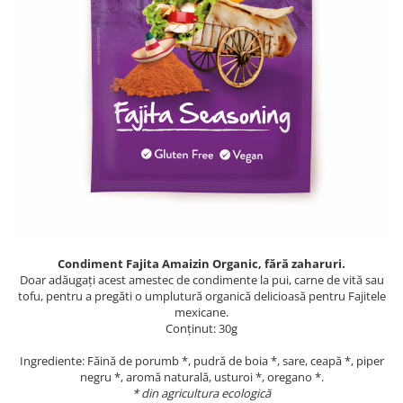
PASTE
CREME ȘI PASTE TARTINABILE
CONDIMENTE
CEAIURI GRECEȘTI
CIOCOLATĂ ȘI CACAO
HEALTHY SNACKS
SUPERALIMENTE
LACTATE
BACANIE
PRODUSE ECO / ORGANICE
PRODUSE ROMÂNEȘTI
Condiment Fajita Amaizin Organic, fără zaharuri.
COSMETICE
Doar adăugați acest amestec de condimente la pui, carne de vită sau
tofu, pentru a pregăti o umplutură organică delicioasă pentru Fajitele
REMEDII NATURISTE
mexicane.
Conținut: 30g
TOATE PRODUSELE
Ingrediente: Făină de porumb *, pudră de boia *, sare, ceapă *, piper
negru *, aromă naturală, usturoi *, oregano *.
* din agricultura ecologică