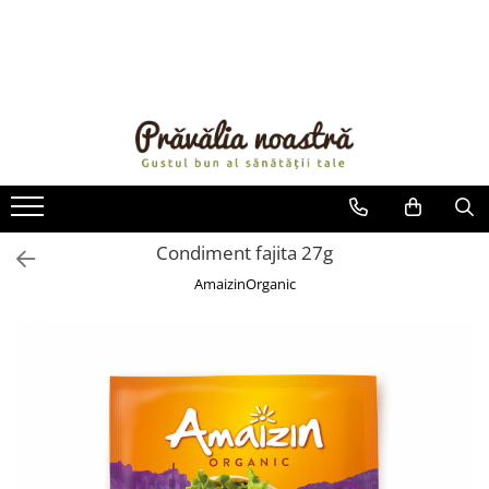
PRODUSE
NOUTĂȚI
ALIMENTE
ULEIURI ȘI UNTURI
MĂSLINE
NUCI ȘI SEMINȚE
Condiment fajita 27g
FRUCTE DESHIDRATATE
AmaizinOrganic
ÎNDULCITORI NATURALI / MIERE
FRUCTE LA CONSERVĂ
OȚETURI ȘI SOSURI
SOSURI
FĂINĂ FĂRĂ GLUTEN
BĂUTURI / LAPTE VEGETAL
OREZ ȘI CEREALE