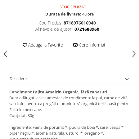
STOC EPUIZAT
Durata de livrare:
48 ore
Cod Produs:
8718976016940
Ai nevoie de ajutor?
0721688960
Adauga la Favorite
Cere informatii
Descriere
Condiment Fajita Amaizin Organic, fără zaharuri.
Doar adăugați acest amestec de condimente la pui, carne de vită
sau tofu, pentru a pregăti o umplutură organică delicioasă pentru
Fajitele mexicane.
Conținut: 30g
Ingrediente: Făină de porumb *, pudră de boia *, sare, ceapă *,
piper negru *, aromă naturală, usturoi *, oregano *.
* din agricultura ecologică