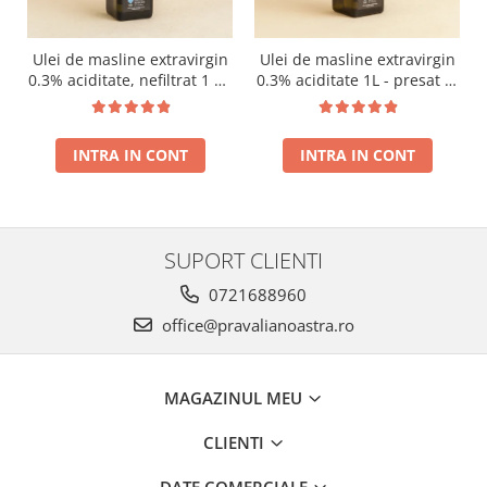
Ulei de masline extravirgin
Ulei de masline extravirgin
0.3% aciditate, nefiltrat 1 L -
0.3% aciditate 1L - presat la
presat la rece RECOLTA
rece RECOLTA NOUA
NOUA
INTRA IN CONT
INTRA IN CONT
SUPORT CLIENTI
0721688960
office@pravalianoastra.ro
MAGAZINUL MEU
CLIENTI
DATE COMERCIALE