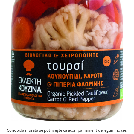
PASTE
CREME ȘI PASTE TARTINABILE
CONDIMENTE
CEAIURI GRECEȘTI
CIOCOLATĂ ȘI CACAO
HEALTHY SNACKS
SUPERALIMENTE
LACTATE
BACANIE
PRODUSE ECO / ORGANICE
PRODUSE ROMÂNEȘTI
COSMETICE
REMEDII NATURISTE
TOATE PRODUSELE
Conopida murată se potrivește ca acompaniament de leguminoase,