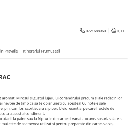
0721688960
0,00
din Pravalie
Itinerariul Frumusetii
VRAC
t aromat. Mirosul si gustul lujerului coriandrului precum si ale radacinilor
i nevoie de timp ca sa te obisnuiesti cu acestea! Cu notele sale
pin, camfor, scortisoara si piper. Uleiul esential pe care fructele de
placuta a acestui condiment.
utarii, la paine sau la fripturile de carne si vanat, tocane, sosuri, salate si
mai este de asemenea utilizat si pentru preparate din carne, varza,