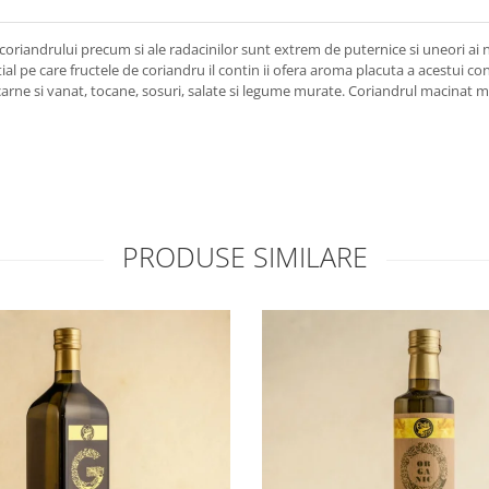
i coriandrului precum si ale radacinilor sunt extrem de puternice si uneori ai
ial pe care fructele de coriandru il contin ii ofera aroma placuta a acestui c
de carne si vanat, tocane, sosuri, salate si legume murate. Coriandrul macinat 
PRODUSE SIMILARE