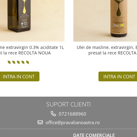
ne extravirgin 0.3% aciditate 1L
Ulei de masline, extravirgin,
at la rece RECOLTA NOUA
presat la rece RECOLT
INTRA IN CONT
INTRA IN CONT
SUPORT CLIENTI
0721688960
office@pravalianoastra.ro
DATE COMERCIALE