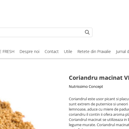
E FRESH
Despre noi
Contact
Utile
Retete din Pravalie
Jurnal 
Coriandru macinat 
Nutrissimo Concept
Coriandrul este usor picant si placu
sunt extrem de puternice si uneori a
lemnoase, aduce cu miere de padure, 
coriandru il contin ii ofera aroma 
Coriandrul macinat se utilizeaza in br
legume murate. Coriandrul macinat 