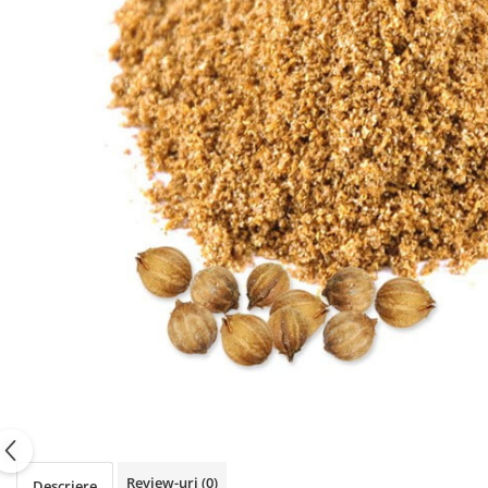
PASTE
CREME ȘI PASTE TARTINABILE
CONDIMENTE
CEAIURI GRECEȘTI
CIOCOLATĂ ȘI CACAO
HEALTHY SNACKS
SUPERALIMENTE
LACTATE
BACANIE
PRODUSE ECO / ORGANICE
PRODUSE ROMÂNEȘTI
COSMETICE
REMEDII NATURISTE
TOATE PRODUSELE
Review-uri
(0)
Descriere