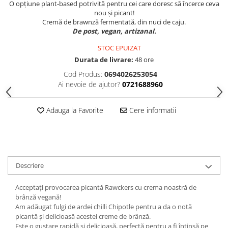
O opțiune plant-based potrivită pentru cei care doresc să încerce ceva
nou și picant!
Cremă de brawnză fermentată, din nuci de caju.
De
post, vegan, artizanal.
STOC EPUIZAT
Durata de livrare:
48 ore
Cod Produs:
0694026253054
Ai nevoie de ajutor?
0721688960
Adauga la Favorite
Cere informatii
Descriere
Acceptați provocarea picantă Rawckers cu crema noastră de
brânză vegană!
Am adăugat fulgi de ardei chilli Chipotle pentru a da o notă
picantă și delicioasă acestei creme de brânză.
Este o gustare rapidă și delicioasă, perfectă pentru a fi întinsă pe