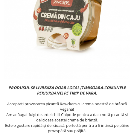
PASTE
CREME ȘI PASTE TARTINABILE
CONDIMENTE
CEAIURI GRECEȘTI
CIOCOLATĂ ȘI CACAO
HEALTHY SNACKS
SUPERALIMENTE
LACTATE
BACANIE
PRODUSE ECO / ORGANICE
PRODUSE ROMÂNEȘTI
PRODUSUL SE LIVREAZA DOAR LOCAL (TIMISOARA-COMUNELE
COSMETICE
PERIURBANE) PE TIMP DE VARA.
REMEDII NATURISTE
Acceptați provocarea picantă Rawckers cu crema noastră de brânză
vegană!
TOATE PRODUSELE
Am adăugat fulgi de ardei chilli Chipotle pentru a da o notă picantă și
delicioasă acestei creme de brânză.
Este o gustare rapidă și delicioasă, perfectă pentru a fi întinsă pe pâine
proaspătă sau prăjită.