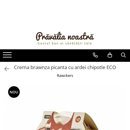
PRODUSE
NOUTĂȚI
ALIMENTE
ULEIURI ȘI UNTURI
MĂSLINE
NUCI ȘI SEMINȚE
Crema brawnza picanta cu ardei chipotle ECO
FRUCTE DESHIDRATATE
Rawckers
ÎNDULCITORI NATURALI / MIERE
FRUCTE LA CONSERVĂ
NOU
OȚETURI ȘI SOSURI
SOSURI
FĂINĂ FĂRĂ GLUTEN
BĂUTURI / LAPTE VEGETAL
OREZ ȘI CEREALE