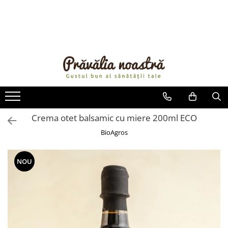
PRODUSE
NOUTĂȚI
ALIMENTE
ULEIURI ȘI UNTURI
MĂSLINE
NUCI ȘI SEMINȚE
Crema otet balsamic cu miere 200ml ECO
FRUCTE DESHIDRATATE
BioAgros
ÎNDULCITORI NATURALI / MIERE
FRUCTE LA CONSERVĂ
NOU
OȚETURI ȘI SOSURI
SOSURI
FĂINĂ FĂRĂ GLUTEN
BĂUTURI / LAPTE VEGETAL
OREZ ȘI CEREALE