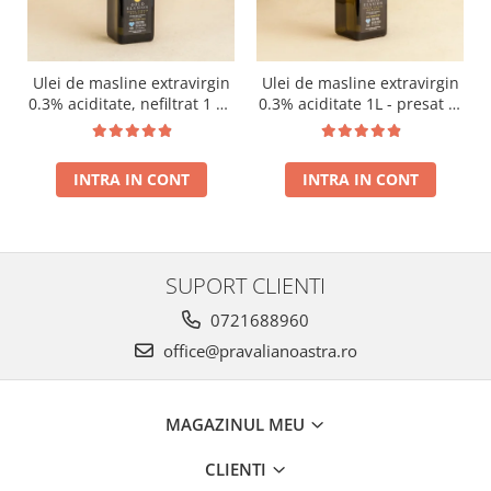
Ulei de masline extravirgin
Ulei de masline extravirgin
0.3% aciditate, nefiltrat 1 L -
0.3% aciditate 1L - presat la
presat la rece RECOLTA
rece RECOLTA NOUA
NOUA
INTRA IN CONT
INTRA IN CONT
SUPORT CLIENTI
0721688960
office@pravalianoastra.ro
MAGAZINUL MEU
CLIENTI