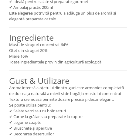
✔ Ideală pentru salate și preparate gourmet
✔ Ambalaj practic 200ml
Este alegerea potrivită pentru a adăuga un plus de aromă și
eleganță preparatelor tale.
Ingrediente
Must de struguri concentrat 64%
Oțet din struguri 20%
Miere 16%
Toate ingredientele provin din agricultură ecologică.
Gust & Utilizare
Aroma intensă a oțetului din struguri este armonios completată
de dulceața naturală a mierii și de bogăția mustului concentrat.
Textura cremoasă permite dozare precisă și decor elegant.
Se poate utiliza pentru:
✔ Salate verzi sau cu brânzeturi
✔ Carne la grătar sau preparate la cuptor
✔ Legume coapte
✔ Bruschete și aperitive
✔ Decorarea deserturilor