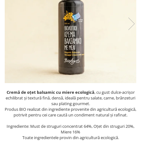
PASTE
CREME ȘI PASTE TARTINABILE
CONDIMENTE
CEAIURI GRECEȘTI
CIOCOLATĂ ȘI CACAO
HEALTHY SNACKS
SUPERALIMENTE
LACTATE
BACANIE
PRODUSE ECO / ORGANICE
PRODUSE ROMÂNEȘTI
Cremă de oțet balsamic cu miere ecologică
, cu gust dulce-acrișor
COSMETICE
echilibrat și textură fină, densă, ideală pentru salate, carne, brânzeturi
sau plating gourmet.
REMEDII NATURISTE
Produs BIO realizat din ingrediente provenite din agricultură ecologică,
potrivit pentru cei care caută un condiment natural și rafinat.
TOATE PRODUSELE
Ingrediente: Must de struguri concentrat 64%, Oțet din struguri 20%,
Miere 16%
Toate ingredientele provin din agricultură ecologică.