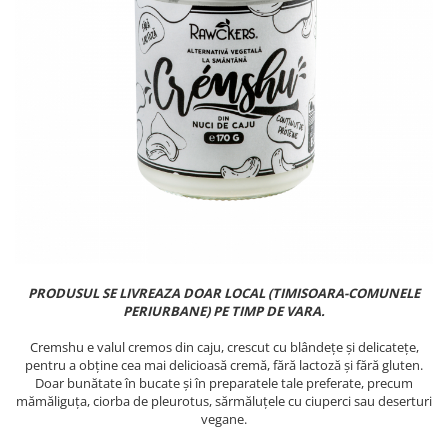
PASTE
CREME ȘI PASTE TARTINABILE
CONDIMENTE
CEAIURI GRECEȘTI
CIOCOLATĂ ȘI CACAO
HEALTHY SNACKS
SUPERALIMENTE
LACTATE
BACANIE
PRODUSE ECO / ORGANICE
PRODUSE ROMÂNEȘTI
PRODUSUL SE LIVREAZA DOAR LOCAL (TIMISOARA-COMUNELE
COSMETICE
PERIURBANE) PE TIMP DE VARA.
REMEDII NATURISTE
Cremshu e valul cremos din caju, crescut cu blândețe și delicatețe,
pentru a obține cea mai delicioasă cremă, fără lactoză și fără gluten.
TOATE PRODUSELE
Doar bunătate în bucate și în preparatele tale preferate, precum
mămăliguța, ciorba de pleurotus, sărmăluțele cu ciuperci sau deserturi
vegane.