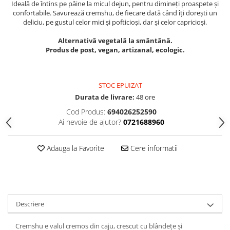
Ideală de întins pe pâine la micul dejun, pentru dimineți proaspete și
confortabile. Savurează cremshu, de fiecare dată când îți dorești un
deliciu, pe gustul celor mici și pofticioși, dar și celor capricioși.
Alternativă vegetală la smântână.
Produs de post, vegan, artizanal, ecologic.
STOC EPUIZAT
Durata de livrare:
48 ore
Cod Produs:
694026252590
Ai nevoie de ajutor?
0721688960
Adauga la Favorite
Cere informatii
Descriere
Cremshu e valul cremos din caju, crescut cu blândețe și