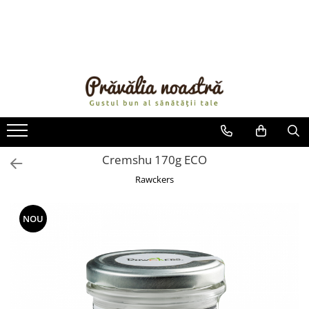
PRODUSE
NOUTĂȚI
ALIMENTE
ULEIURI ȘI UNTURI
MĂSLINE
NUCI ȘI SEMINȚE
Cremshu 170g ECO
FRUCTE DESHIDRATATE
Rawckers
ÎNDULCITORI NATURALI / MIERE
FRUCTE LA CONSERVĂ
NOU
OȚETURI ȘI SOSURI
SOSURI
FĂINĂ FĂRĂ GLUTEN
BĂUTURI / LAPTE VEGETAL
OREZ ȘI CEREALE