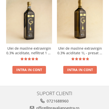
Ulei de masline extravirgin
Ulei de masline extravirgin
0.3% aciditate, nefiltrat 1 L -
0.3% aciditate 1L - presat la
presat la rece RECOLTA
rece RECOLTA NOUA
NOUA
INTRA IN CONT
INTRA IN CONT
SUPORT CLIENTI
0721688960
office@pravalianoastra.ro