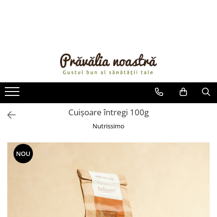
PRODUSE
NOUTĂȚI
ALIMENTE
ULEIURI ȘI UNTURI
MĂSLINE
NUCI ȘI SEMINȚE
Cuișoare întregi 100g
FRUCTE DESHIDRATATE
Nutrissimo
ÎNDULCITORI NATURALI / MIERE
FRUCTE LA CONSERVĂ
NOU
OȚETURI ȘI SOSURI
SOSURI
FĂINĂ FĂRĂ GLUTEN
BĂUTURI / LAPTE VEGETAL
OREZ ȘI CEREALE