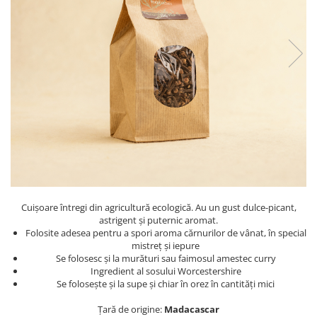
PASTE
CREME ȘI PASTE TARTINABILE
CONDIMENTE
CEAIURI GRECEȘTI
CIOCOLATĂ ȘI CACAO
HEALTHY SNACKS
SUPERALIMENTE
LACTATE
BACANIE
PRODUSE ECO / ORGANICE
PRODUSE ROMÂNEȘTI
Cuișoare întregi din agricultură ecologică. Au un gust dulce-picant,
COSMETICE
astrigent și puternic aromat.
Folosite adesea pentru a spori aroma cărnurilor de vânat, în special
REMEDII NATURISTE
mistreţ şi iepure
Se folosesc şi la murături sau faimosul amestec curry
TOATE PRODUSELE
Ingredient al sosului Worcestershire
Se foloseşte şi la supe şi chiar în orez în cantităţi mici
Țară de origine:
Madacascar