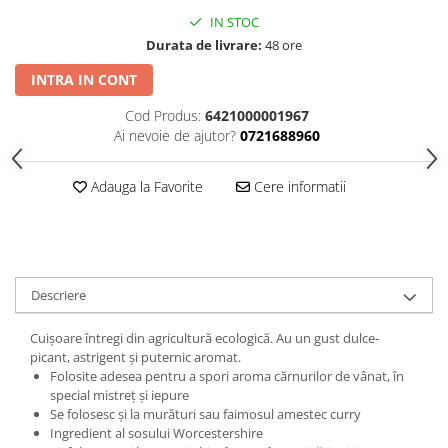
IN STOC
Durata de livrare:
48 ore
INTRA IN CONT
Cod Produs:
6421000001967
Ai nevoie de ajutor?
0721688960
Adauga la Favorite
Cere informatii
Descriere
Cuișoare întregi din agricultură ecologică. Au un gust dulce-
picant, astrigent și puternic aromat.
Folosite adesea pentru a spori aroma cărnurilor de vânat, în
special mistreţ şi iepure
Se folosesc şi la murături sau faimosul amestec curry
Ingredient al sosului Worcestershire