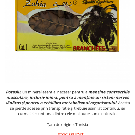
PASTE
CREME ȘI PASTE TARTINABILE
CONDIMENTE
CEAIURI GRECEȘTI
CIOCOLATĂ ȘI CACAO
HEALTHY SNACKS
SUPERALIMENTE
LACTATE
BACANIE
PRODUSE ECO / ORGANICE
PRODUSE ROMÂNEȘTI
Potasiu
, un mineral esențial necesar pentru a
menține contracțiile
COSMETICE
musculare, inclusiv inima, pentru a menține un sistem nervos
REMEDII NATURISTE
sănătos și pentru a echilibra metabolismul organismului
. Acesta
se pierde adesea prin transpirație și trebuie asimilat continuu, iar
TOATE PRODUSELE
curmalele sunt una dintre cele mai bune surse naturale.
Țara de origine: Tunisia
STOC EPUIZAT