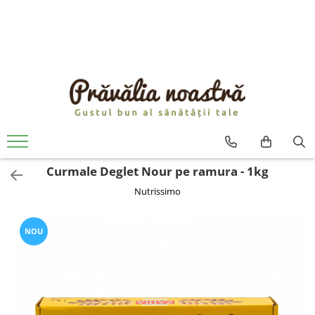
PRODUSE
NOUTĂȚI
ALIMENTE
ULEIURI ȘI UNTURI
MĂSLINE
NUCI ȘI SEMINȚE
Curmale Deglet Nour pe ramura - 1kg
FRUCTE DESHIDRATATE
Nutrissimo
ÎNDULCITORI NATURALI / MIERE
FRUCTE LA CONSERVĂ
OȚETURI ȘI SOSURI
NOU
SOSURI
FĂINĂ FĂRĂ GLUTEN
BĂUTURI / LAPTE VEGETAL
OREZ ȘI CEREALE