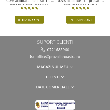
0.3% aciditate, nefiltrat 1 L -
0.3% aciditate 1L - presat la
presat la rece RECOLTA
rece RECOLTA NOUA
NOUA
INTRA IN CONT
INTRA IN CONT
SUPORT CLIENTI
0721688960
office@pravalianoastra.ro
MAGAZINUL MEU
CLIENTI
DATE COMERCIALE