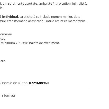
i
, din sortimente asortate, ambalate într-o cutie minimalistă,
le.
ă individual
, cu etichetă ce include numele mirilor, data
mire, transformând acest cadou într-o amintire memorabilă.
comenzii
tei.
minimum 7–10 zile înainte de eveniment.
oare
Ai nevoie de ajutor?
0721688960
informatii