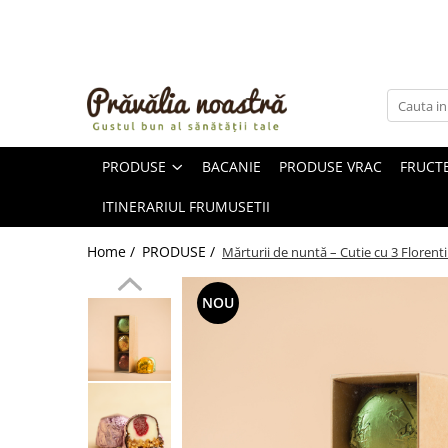
PRODUSE
NOUTĂȚI
ALIMENTE
PRODUSE
BACANIE
PRODUSE VRAC
FRUCTE
ULEIURI ȘI UNTURI
MĂSLINE
ITINERARIUL FRUMUSETII
NUCI ȘI SEMINȚE
FRUCTE DESHIDRATATE
Home /
PRODUSE /
Mărturii de nuntă – Cutie cu 3 Florenti
ÎNDULCITORI NATURALI / MIERE
FRUCTE LA CONSERVĂ
NOU
OȚETURI ȘI SOSURI
SOSURI
FĂINĂ FĂRĂ GLUTEN
BĂUTURI / LAPTE VEGETAL
OREZ ȘI CEREALE