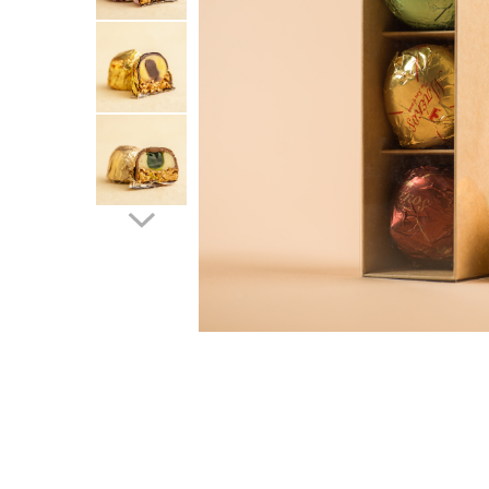
PASTE
CREME ȘI PASTE TARTINABILE
CONDIMENTE
CEAIURI GRECEȘTI
CIOCOLATĂ ȘI CACAO
HEALTHY SNACKS
SUPERALIMENTE
LACTATE
BACANIE
PRODUSE ECO / ORGANICE
PRODUSE ROMÂNEȘTI
COSMETICE
REMEDII NATURISTE
TOATE PRODUSELE