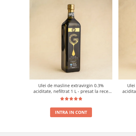
Ulei de masline extravirgin 0.3%
Ulei
aciditate, nefiltrat 1 L - presat la rece
acidit
RECOLTA NOUA
INTRA IN CONT