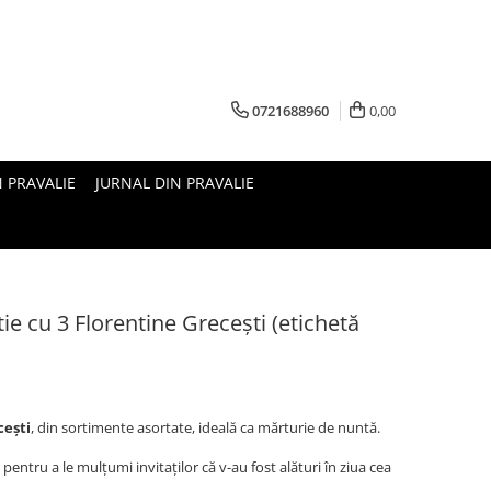
0721688960
0,00
N PRAVALIE
JURNAL DIN PRAVALIE
ie cu 3 Florentine Grecești (etichetă
cești
, din sortimente asortate, ideală ca mărturie de nuntă.
pentru a le mulțumi invitaților că v-au fost alături în ziua cea