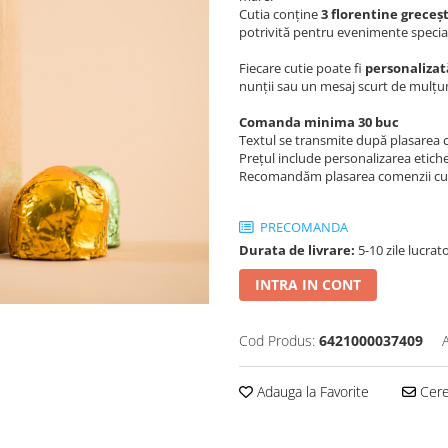
Cutia conține
3 florentine greceșt
potrivită pentru evenimente specia
Fiecare cutie poate fi
personalizat
nunții sau un mesaj scurt de mulțu
Comanda minima 30 buc
Textul se transmite după plasarea 
Prețul include personalizarea etiche
Recomandăm plasarea comenzii cu 
PRECOMANDA
Durata de livrare:
5-10 zile lucrat
INTRA IN CONT
Cod Produs:
6421000037409
Adauga la Favorite
Cere 