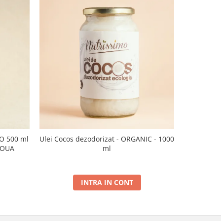
CO 500 ml
Ulei Cocos dezodorizat - ORGANIC - 1000
Ulei de sus
NOUA
ml
INTRA IN CONT