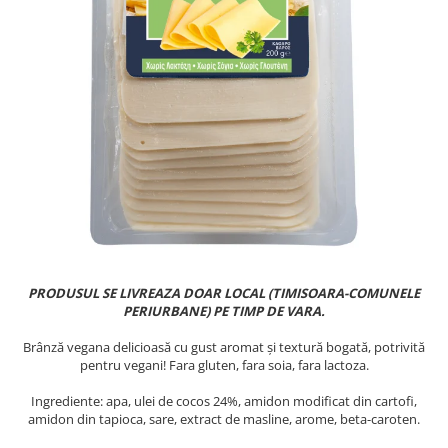
PASTE
CREME ȘI PASTE TARTINABILE
CONDIMENTE
CEAIURI GRECEȘTI
CIOCOLATĂ ȘI CACAO
HEALTHY SNACKS
SUPERALIMENTE
LACTATE
BACANIE
PRODUSE ECO / ORGANICE
PRODUSE ROMÂNEȘTI
PRODUSUL SE LIVREAZA DOAR LOCAL (TIMISOARA-COMUNELE
COSMETICE
PERIURBANE) PE TIMP DE VARA.
REMEDII NATURISTE
Brânză vegana delicioasă cu gust aromat și textură bogată, potrivită
pentru vegani! Fara gluten, fara soia, fara lactoza.
TOATE PRODUSELE
Ingrediente: apa, ulei de cocos 24%, amidon modificat din cartofi,
amidon din tapioca, sare, extract de masline, arome, beta-caroten.