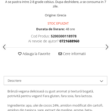
A se pastra intre 2-8 grade celsius. Dupa deshidere, a se consuma in 7
zile.
Origine: Grecia
STOC EPUIZAT
Durata de livrare:
48 ore
Cod Produs:
5200300118978
Ai nevoie de ajutor?
0721688960
Adauga la Favorite
Cere informatii
Descriere
Brânză vegana delicioasă cu gust aromat și textură bogată,
potrivită pentru vegani! Fara gluten, fara soia, fara lactoza.
Ingrediente: apa, ulei de cocos 24%, amidon modificat din cartofi,
amidon din tapioca, sare, extract de masline, arome, beta-