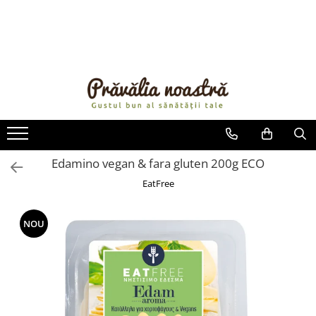
PRODUSE
NOUTĂȚI
ALIMENTE
ULEIURI ȘI UNTURI
MĂSLINE
NUCI ȘI SEMINȚE
Edamino vegan & fara gluten 200g ECO
FRUCTE DESHIDRATATE
EatFree
ÎNDULCITORI NATURALI / MIERE
FRUCTE LA CONSERVĂ
NOU
OȚETURI ȘI SOSURI
SOSURI
FĂINĂ FĂRĂ GLUTEN
BĂUTURI / LAPTE VEGETAL
OREZ ȘI CEREALE