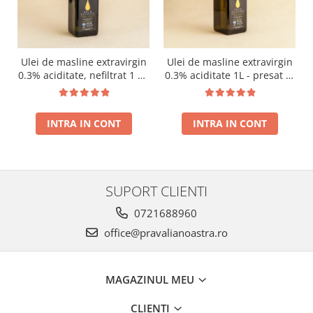
Ulei de masline extravirgin
Ulei de masline extravirgin
0.3% aciditate, nefiltrat 1 L -
0.3% aciditate 1L - presat la
presat la rece RECOLTA
rece RECOLTA NOUA
NOUA
INTRA IN CONT
INTRA IN CONT
SUPORT CLIENTI
0721688960
office@pravalianoastra.ro
MAGAZINUL MEU
CLIENTI