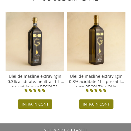
Ulei de masline extravirgin
Ulei de masline extravirgin
0.3% aciditate, nefiltrat 1 L -
0.3% aciditate 1L - presat la
presat la rece RECOLTA
rece RECOLTA NOUA
NOUA
INTRA IN CONT
INTRA IN CONT
SUPORT CLIENTI