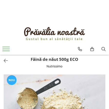
PRODUSE
NOUTĂȚI
ALIMENTE
ULEIURI ȘI UNTURI
MĂSLINE
NUCI ȘI SEMINȚE
Făină de năut 500g ECO
FRUCTE DESHIDRATATE
Nutrissimo
ÎNDULCITORI NATURALI / MIERE
FRUCTE LA CONSERVĂ
OȚETURI ȘI SOSURI
NOU
SOSURI
FĂINĂ FĂRĂ GLUTEN
BĂUTURI / LAPTE VEGETAL
OREZ ȘI CEREALE