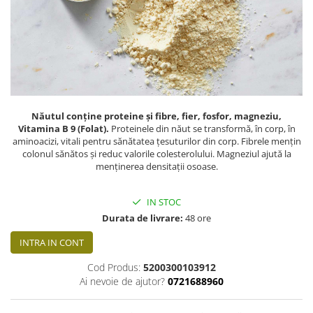
PASTE
CREME ȘI PASTE TARTINABILE
CONDIMENTE
CEAIURI GRECEȘTI
CIOCOLATĂ ȘI CACAO
HEALTHY SNACKS
SUPERALIMENTE
Năutul conține proteine și fibre, fier, fosfor, magneziu,
Vitamina B 9 (Folat).
Proteinele din năut se transformă, în corp, în
LACTATE
aminoacizi, vitali pentru sănătatea țesuturilor din corp. Fibrele mențin
BACANIE
colonul sănătos și reduc valorile colesterolului. Magneziul ajută la
menținerea densitații osoase.
PRODUSE ECO / ORGANICE
PRODUSE ROMÂNEȘTI
IN STOC
COSMETICE
Durata de livrare:
48 ore
REMEDII NATURISTE
INTRA IN CONT
TOATE PRODUSELE
Cod Produs:
5200300103912
Ai nevoie de ajutor?
0721688960