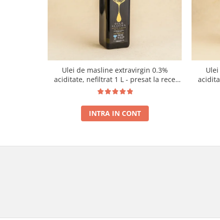
Ulei de masline extravirgin 0.3%
Ulei
aciditate, nefiltrat 1 L - presat la rece
acidit
RECOLTA NOUA
INTRA IN CONT