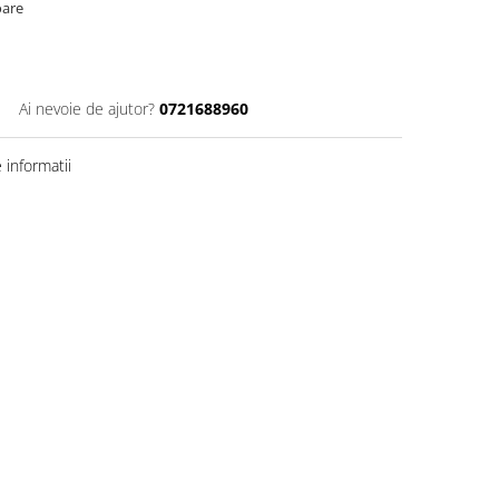
oare
Ai nevoie de ajutor?
0721688960
informatii