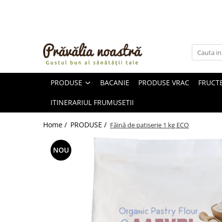
PRODUSE
NOUTĂȚI
ALIMENTE
PRODUSE
BACANIE
PRODUSE VRAC
FRUCTE
ULEIURI ȘI UNTURI
MĂSLINE
ITINERARIUL FRUMUSETII
NUCI ȘI SEMINȚE
FRUCTE DESHIDRATATE
Home /
PRODUSE /
Făină de patiserie 1 kg ECO
ÎNDULCITORI NATURALI / MIERE
FRUCTE LA CONSERVĂ
NOU
OȚETURI ȘI SOSURI
SOSURI
FĂINĂ FĂRĂ GLUTEN
BĂUTURI / LAPTE VEGETAL
OREZ ȘI CEREALE