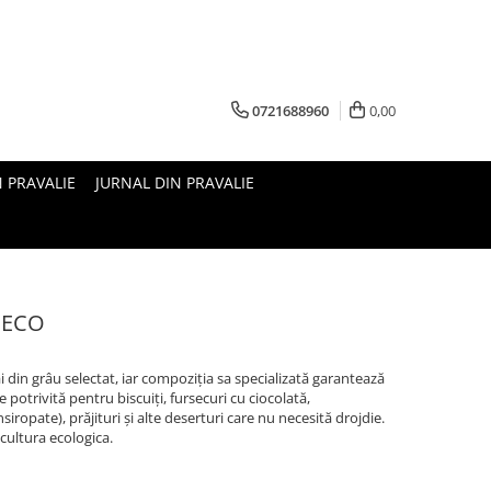
0721688960
0,00
N PRAVALIE
JURNAL DIN PRAVALIE
g ECO
 din grâu selectat, iar compoziția sa specializată garantează
e potrivită pentru biscuiți, fursecuri cu ciocolată,
iropate), prăjituri și alte deserturi care nu necesită drojdie.
cultura ecologica.