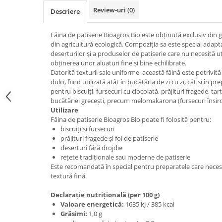
Review-uri
(0)
Descriere
Făina de patiserie Bioagros Bio este obținută exclusiv din 
din agricultură ecologică. Compoziția sa este special adap
deserturilor și a produselor de patiserie care nu necesită ut
obținerea unor aluaturi fine și bine echilibrate.
Datorită texturii sale uniforme, această făină este potrivit
dulci, fiind utilizată atât în bucătăria de zi cu zi, cât și în p
pentru biscuiți, fursecuri cu ciocolată, prăjituri fragede, tar
bucătăriei grecești, precum melomakarona (fursecuri însir
Utilizare
Făina de patiserie Bioagros Bio poate fi folosită pentru:
biscuiți și fursecuri
prăjituri fragede și foi de patiserie
deserturi fără drojdie
rețete tradiționale sau moderne de patiserie
Este recomandată în special pentru preparatele care necesit
textură fină.
Declarație nutrițională (per 100 g)
Valoare energetică:
1635 kJ / 385 kcal
Grăsimi:
1,0 g