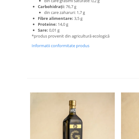
din care grăsimi saturate: 0,2 g
Carbohidrați:
76,7 g
din care zaharuri: 1,7 g
Fibre alimentare:
3,5 g
Proteine:
14,0 g
Sare:
0,01 g
*produs provenit din agricultură ecologică
Informatii conformitate produs