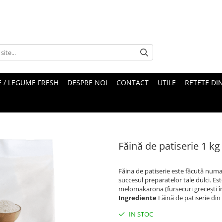
 / LEGUME FRESH
DESPRE NOI
CONTACT
UTILE
RETETE DI
Făină de patiserie 1 k
Făina de patiserie este făcută numai
succesul preparatelor tale dulci. Est
melomakarona (fursecuri grecești îns
Ingrediente
Făină de patiserie din 
IN STOC