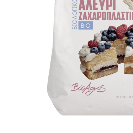
PASTE
CREME ȘI PASTE TARTINABILE
CONDIMENTE
CEAIURI GRECEȘTI
CIOCOLATĂ ȘI CACAO
HEALTHY SNACKS
SUPERALIMENTE
LACTATE
BACANIE
PRODUSE ECO / ORGANICE
PRODUSE ROMÂNEȘTI
COSMETICE
REMEDII NATURISTE
TOATE PRODUSELE