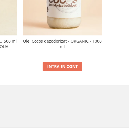
CO 500 ml
Ulei Cocos dezodorizat - ORGANIC - 1000
Ulei de sus
NOUA
ml
INTRA IN CONT