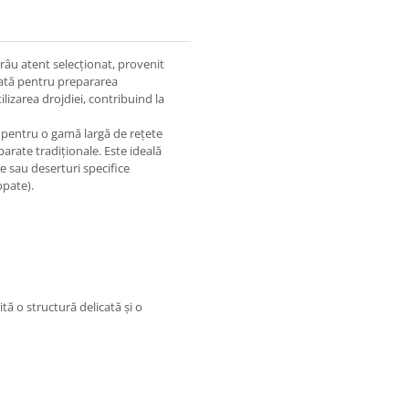
grâu atent selecționat, provenit
tată pentru prepararea
ilizarea drojdiei, contribuind la
ă pentru o gamă largă de rețete
reparate tradiționale. Este ideală
te sau deserturi specifice
opate).
ă o structură delicată și o