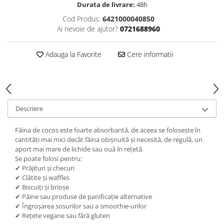
Durata de livrare:
48h
Cod Produs:
6421000040850
Ai nevoie de ajutor?
0721688960
Adauga la Favorite
Cere informatii
Descriere
Făina de cocos este foarte absorbantă, de aceea se folosește în
cantități mai mici decât făina obișnuită și necesită, de regulă, un
aport mai mare de lichide sau ouă în rețetă.
Se poate folosi pentru:
✔ Prăjituri și checuri
✔ Clătite și waffles
✔ Biscuiți și brioșe
✔ Pâine sau produse de panificație alternative
✔ Îngroșarea sosurilor sau a smoothie-urilor
✔ Rețete vegane sau fără gluten