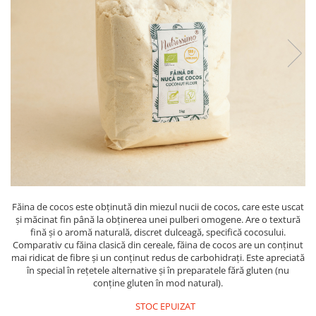
PASTE
CREME ȘI PASTE TARTINABILE
CONDIMENTE
CEAIURI GRECEȘTI
CIOCOLATĂ ȘI CACAO
HEALTHY SNACKS
SUPERALIMENTE
LACTATE
BACANIE
PRODUSE ECO / ORGANICE
PRODUSE ROMÂNEȘTI
Făina de cocos este obținută din miezul nucii de cocos, care este uscat
COSMETICE
și măcinat fin până la obținerea unei pulberi omogene. Are o textură
fină și o aromă naturală, discret dulceagă, specifică cocosului.
REMEDII NATURISTE
Comparativ cu făina clasică din cereale, făina de cocos are un conținut
mai ridicat de fibre și un conținut redus de carbohidrați. Este apreciată
TOATE PRODUSELE
în special în rețetele alternative și în preparatele fără gluten (nu
conține gluten în mod natural).
STOC EPUIZAT