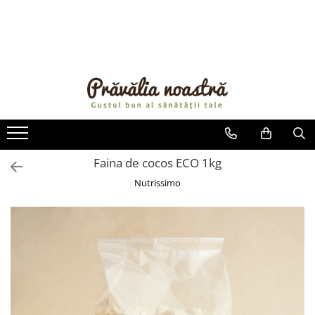
PRODUSE
NOUTĂȚI
ALIMENTE
ULEIURI ȘI UNTURI
MĂSLINE
NUCI ȘI SEMINȚE
Faina de cocos ECO 1kg
FRUCTE DESHIDRATATE
Nutrissimo
ÎNDULCITORI NATURALI / MIERE
FRUCTE LA CONSERVĂ
OȚETURI ȘI SOSURI
SOSURI
FĂINĂ FĂRĂ GLUTEN
BĂUTURI / LAPTE VEGETAL
OREZ ȘI CEREALE