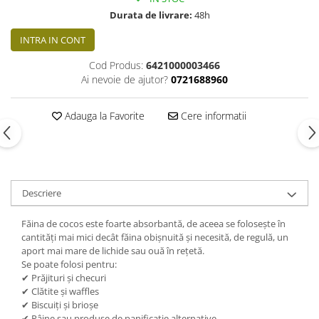
Durata de livrare:
48h
INTRA IN CONT
Cod Produs:
6421000003466
Ai nevoie de ajutor?
0721688960
Adauga la Favorite
Cere informatii
Descriere
Făina de cocos este foarte absorbantă, de aceea se folosește în
cantități mai mici decât făina obișnuită și necesită, de regulă, un
aport mai mare de lichide sau ouă în rețetă.
Se poate folosi pentru:
✔ Prăjituri și checuri
✔ Clătite și waffles
✔ Biscuiți și brioșe
✔ Pâine sau produse de panificație alternative