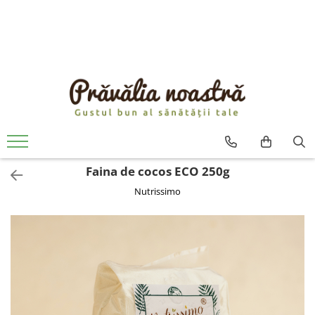
PRODUSE
NOUTĂȚI
ALIMENTE
ULEIURI ȘI UNTURI
MĂSLINE
NUCI ȘI SEMINȚE
Faina de cocos ECO 250g
FRUCTE DESHIDRATATE
Nutrissimo
ÎNDULCITORI NATURALI / MIERE
FRUCTE LA CONSERVĂ
OȚETURI ȘI SOSURI
SOSURI
FĂINĂ FĂRĂ GLUTEN
BĂUTURI / LAPTE VEGETAL
OREZ ȘI CEREALE