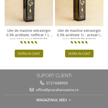
Ulei de masline extravirgin
Ulei de masline extravirgin
0.3% aciditate, nefiltrat 1 L -
0.3% aciditate 1L - presat la
presat la rece RECOLTA
rece RECOLTA NOUA
NOUA
INTRA IN CONT
INTRA IN CONT
SUPORT CLIENTI
0721688960
office@pravalianoastra.ro
MAGAZINUL MEU