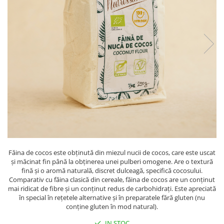
PASTE
CREME ȘI PASTE TARTINABILE
CONDIMENTE
CEAIURI GRECEȘTI
CIOCOLATĂ ȘI CACAO
HEALTHY SNACKS
SUPERALIMENTE
LACTATE
BACANIE
PRODUSE ECO / ORGANICE
PRODUSE ROMÂNEȘTI
Făina de cocos este obținută din miezul nucii de cocos, care este uscat
COSMETICE
și măcinat fin până la obținerea unei pulberi omogene. Are o textură
REMEDII NATURISTE
fină și o aromă naturală, discret dulceagă, specifică cocosului.
Comparativ cu făina clasică din cereale, făina de cocos are un conținut
TOATE PRODUSELE
mai ridicat de fibre și un conținut redus de carbohidrați. Este apreciată
în special în rețetele alternative și în preparatele fără gluten (nu
conține gluten în mod natural).
IN STOC