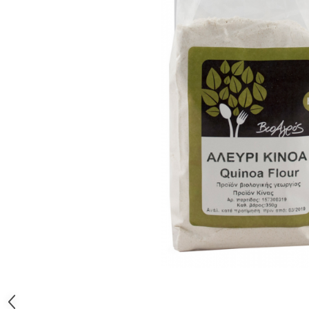
PASTE
CREME ȘI PASTE TARTINABILE
CONDIMENTE
CEAIURI GRECEȘTI
CIOCOLATĂ ȘI CACAO
HEALTHY SNACKS
SUPERALIMENTE
LACTATE
BACANIE
PRODUSE ECO / ORGANICE
PRODUSE ROMÂNEȘTI
COSMETICE
REMEDII NATURISTE
TOATE PRODUSELE