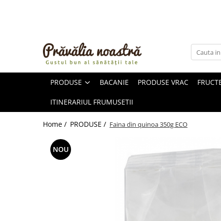
PRODUSE
NOUTĂȚI
ALIMENTE
PRODUSE
BACANIE
PRODUSE VRAC
FRUCTE
ULEIURI ȘI UNTURI
MĂSLINE
ITINERARIUL FRUMUSETII
NUCI ȘI SEMINȚE
FRUCTE DESHIDRATATE
Home /
PRODUSE /
Faina din quinoa 350g ECO
ÎNDULCITORI NATURALI / MIERE
FRUCTE LA CONSERVĂ
NOU
OȚETURI ȘI SOSURI
SOSURI
FĂINĂ FĂRĂ GLUTEN
BĂUTURI / LAPTE VEGETAL
OREZ ȘI CEREALE