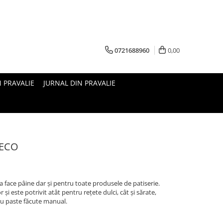
0721688960
0,00
N PRAVALIE
JURNAL DIN PRAVALIE
 ECO
a face pâine dar și pentru toate produsele de patiserie.
 și este potrivit atât pentru rețete dulci, cât și sărate,
sau paste făcute manual.