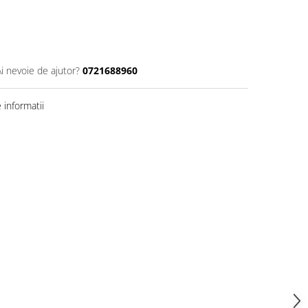
Ai nevoie de ajutor?
0721688960
informatii