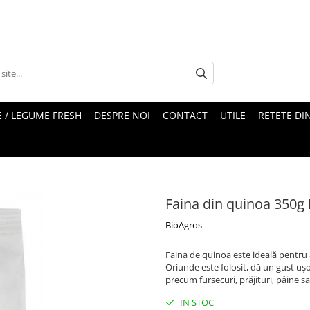
 / LEGUME FRESH
DESPRE NOI
CONTACT
UTILE
RETETE DI
Faina din quinoa 350g
BioAgros
Faina de quinoa este ideală pentru 
Oriunde este folosit, dă un gust ușor
precum fursecuri, prăjituri, pâine 
IN STOC