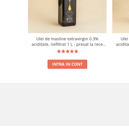
Ulei de masline extravirgin 0.3%
Ulei
aciditate, nefiltrat 1 L - presat la rece
acidit
RECOLTA NOUA
INTRA IN CONT