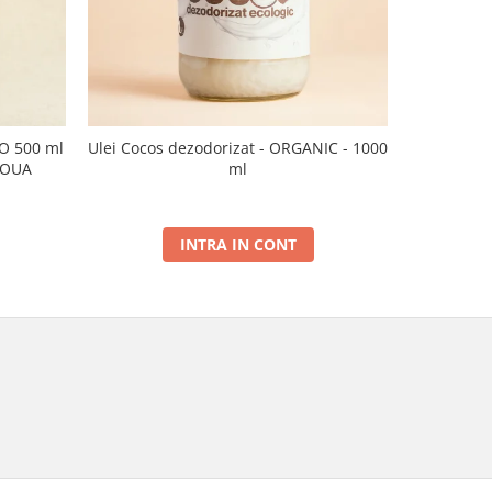
CO 500 ml
Ulei Cocos dezodorizat - ORGANIC - 1000
Ulei de sus
NOUA
ml
INTRA IN CONT