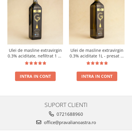
Ulei de masline extravirgin
Ulei de masline extravirgin
0.3% aciditate, nefiltrat 1 L -
0.3% aciditate 1L - presat la
presat la rece RECOLTA
rece RECOLTA NOUA
NOUA
INTRA IN CONT
INTRA IN CONT
SUPORT CLIENTI
0721688960
office@pravalianoastra.ro