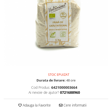
PASTE
CREME ȘI PASTE TARTINABILE
CONDIMENTE
CEAIURI GRECEȘTI
CIOCOLATĂ ȘI CACAO
HEALTHY SNACKS
SUPERALIMENTE
LACTATE
BACANIE
PRODUSE ECO / ORGANICE
PRODUSE ROMÂNEȘTI
STOC EPUIZAT
COSMETICE
Durata de livrare:
48 ore
REMEDII NATURISTE
Cod Produs:
6421000003664
Ai nevoie de ajutor?
0721688960
TOATE PRODUSELE
Adauga la Favorite
Cere informatii