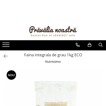
PRODUSE
NOUTĂȚI
ALIMENTE
ULEIURI ȘI UNTURI
MĂSLINE
NUCI ȘI SEMINȚE
Faina integrala de grau 1kg ECO
FRUCTE DESHIDRATATE
Nutrissimo
ÎNDULCITORI NATURALI / MIERE
FRUCTE LA CONSERVĂ
NOU
OȚETURI ȘI SOSURI
SOSURI
FĂINĂ FĂRĂ GLUTEN
BĂUTURI / LAPTE VEGETAL
OREZ ȘI CEREALE