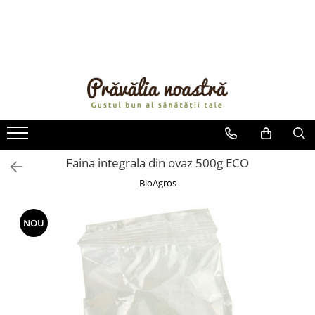
PRODUSE
NOUTĂȚI
ALIMENTE
ULEIURI ȘI UNTURI
MĂSLINE
NUCI ȘI SEMINȚE
Faina integrala din ovaz 500g ECO
FRUCTE DESHIDRATATE
BioAgros
ÎNDULCITORI NATURALI / MIERE
FRUCTE LA CONSERVĂ
NOU
OȚETURI ȘI SOSURI
SOSURI
FĂINĂ FĂRĂ GLUTEN
BĂUTURI / LAPTE VEGETAL
OREZ ȘI CEREALE