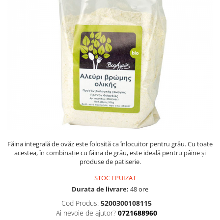
PASTE
CREME ȘI PASTE TARTINABILE
CONDIMENTE
CEAIURI GRECEȘTI
CIOCOLATĂ ȘI CACAO
HEALTHY SNACKS
SUPERALIMENTE
LACTATE
BACANIE
PRODUSE ECO / ORGANICE
PRODUSE ROMÂNEȘTI
Făina integrală de ovăz este folosită ca înlocuitor pentru grâu. Cu toate
COSMETICE
acestea, în combinație cu făina de grâu, este ideală pentru pâine și
produse de patiserie.
REMEDII NATURISTE
STOC EPUIZAT
TOATE PRODUSELE
Durata de livrare:
48 ore
Cod Produs:
5200300108115
Ai nevoie de ajutor?
0721688960