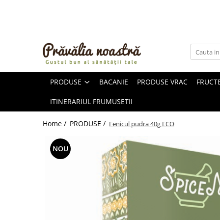
PRODUSE
NOUTĂȚI
ALIMENTE
PRODUSE
BACANIE
PRODUSE VRAC
FRUCTE
ULEIURI ȘI UNTURI
MĂSLINE
ITINERARIUL FRUMUSETII
NUCI ȘI SEMINȚE
FRUCTE DESHIDRATATE
Home /
PRODUSE /
Fenicul pudra 40g ECO
ÎNDULCITORI NATURALI / MIERE
FRUCTE LA CONSERVĂ
NOU
OȚETURI ȘI SOSURI
SOSURI
FĂINĂ FĂRĂ GLUTEN
BĂUTURI / LAPTE VEGETAL
OREZ ȘI CEREALE