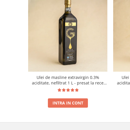
Ulei de masline extravirgin 0.3%
Ulei
aciditate, nefiltrat 1 L - presat la rece
acidit
RECOLTA NOUA
INTRA IN CONT