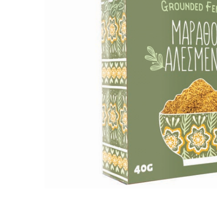
PASTE
CREME ȘI PASTE TARTINABILE
CONDIMENTE
CEAIURI GRECEȘTI
CIOCOLATĂ ȘI CACAO
HEALTHY SNACKS
SUPERALIMENTE
LACTATE
BACANIE
PRODUSE ECO / ORGANICE
PRODUSE ROMÂNEȘTI
COSMETICE
REMEDII NATURISTE
TOATE PRODUSELE