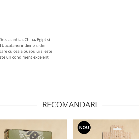
recia antica, China, Egipt si
 bucatariei indiene si din
are cu cea a ouzoului si este
t este un condiment excelent
RECOMANDARI
NOU