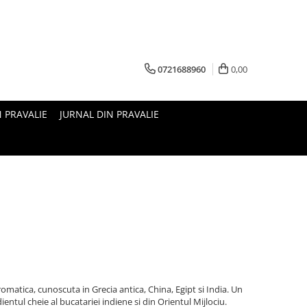
0721688960
0,00
N PRAVALIE
JURNAL DIN PRAVALIE
romatica, cunoscuta in Grecia antica, China, Egipt si India. Un
entul cheie al bucatariei indiene si din Orientul Mijlociu.