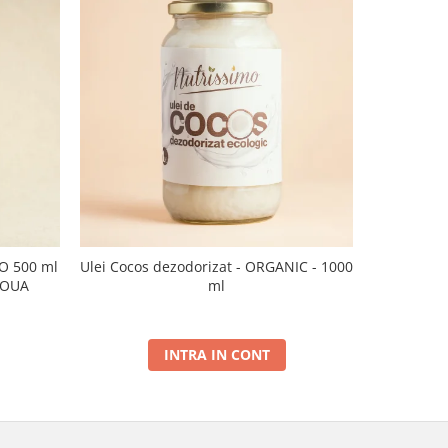
CO 500 ml
Ulei Cocos dezodorizat - ORGANIC - 1000
Ulei de sus
NOUA
ml
INTRA IN CONT