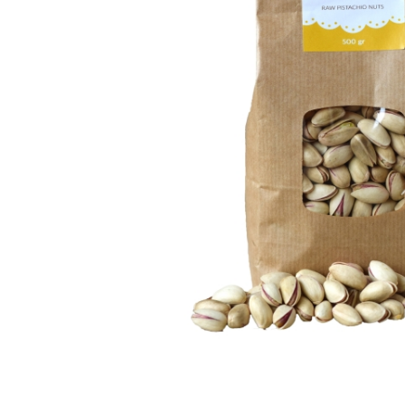
PASTE
CREME ȘI PASTE TARTINABILE
CONDIMENTE
CEAIURI GRECEȘTI
CIOCOLATĂ ȘI CACAO
HEALTHY SNACKS
SUPERALIMENTE
LACTATE
BACANIE
PRODUSE ECO / ORGANICE
PRODUSE ROMÂNEȘTI
COSMETICE
REMEDII NATURISTE
TOATE PRODUSELE