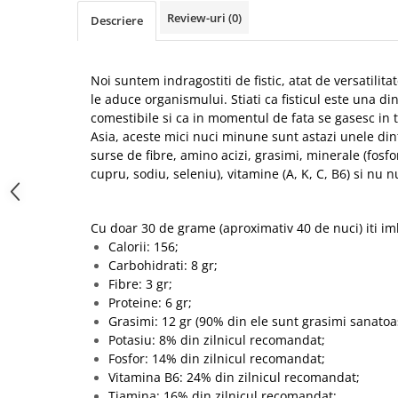
Review-uri
(0)
Descriere
Noi suntem indragostiti de fistic, atat de versatilitat
le aduce organismului. Stiati ca fisticul este una di
comestibile si ca in momentul de fata se gasesc in 
Asia, aceste mici nuci minune sunt astazi unele di
surse de fibre, amino acizi, grasimi, minerale (fosfor,
cupru, sodiu, seleniu), vitamine (A, K, C, B6) si nu 
Cu doar 30 de grame (aproximativ 40 de nuci) iti im
Calorii: 156;
Carbohidrati: 8 gr;
Fibre: 3 gr;
Proteine: 6 gr;
Grasimi: 12 gr (90% din ele sunt grasimi sanatoa
Potasiu: 8% din zilnicul recomandat;
Fosfor: 14% din zilnicul recomandat;
Vitamina B6: 24% din zilnicul recomandat;
Tiamina: 16% din zilnicul recomandat;