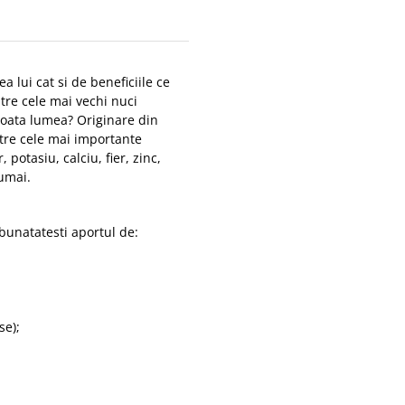
ea lui cat si de beneficiile ce
ntre cele mai vechi nuci
toata lumea? Originare din
ntre cele mai importante
 potasiu, calciu, fier, zinc,
numai.
bunatatesti aportul de:
se);