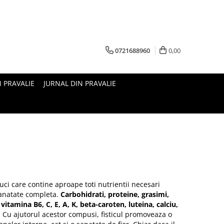
0721688960
0,00
N PRAVALIE
JURNAL DIN PRAVALIE
uci care contine aproape toti nutrientii necesari
anatate completa.
Carbohidrati, proteine, grasimi,
 vitamina B6, C, E, A, K, beta-caroten, luteina, calciu,
 Cu ajutorul acestor compusi, fisticul promoveaza o