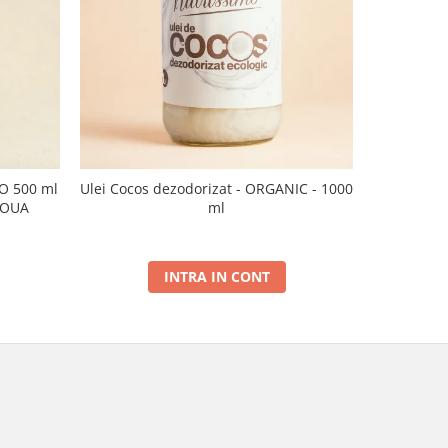
CO 500 ml
Ulei Cocos dezodorizat - ORGANIC - 1000
Ulei de sus
NOUA
ml
INTRA IN CONT