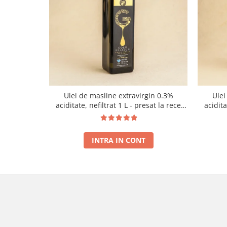
Ulei de masline extravirgin 0.3%
Ulei
aciditate, nefiltrat 1 L - presat la rece
acidit
RECOLTA NOUA
INTRA IN CONT