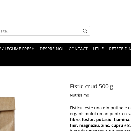
 / LEGUME FRESH
DESPRE NOI
CONTACT
UTILE
RETETE DI
Fistic crud 500 g
Nutrissimo
Fisticul este una din putinele n
organismului uman pentru o s
fibre, fosfor, potasiu, tiamina,
fier, magneziu, zinc, cupru
etc.