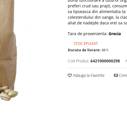
buna functionare a tuturor organ
preferi crud sau prajit, consum
sa lipseasca din alimentatia ta 
colesterolului din sange, la cla
aliat de nadejde daca vrei sa s
Tara de provenienta:
Grecia
STOC EPUIZAT
Durata de livrare:
48 h
Cod Produs:
6421000000298
Adauga la Favorite
Cere 