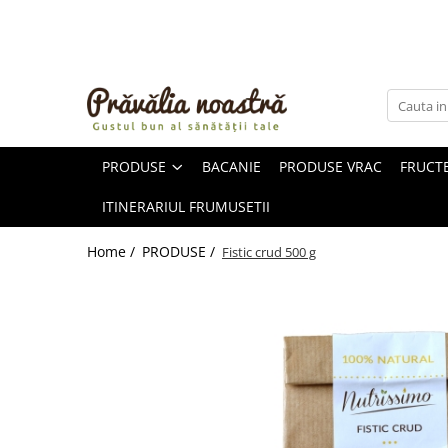
PRODUSE
NOUTĂȚI
ALIMENTE
PRODUSE
BACANIE
PRODUSE VRAC
FRUCTE
ULEIURI ȘI UNTURI
MĂSLINE
ITINERARIUL FRUMUSETII
NUCI ȘI SEMINȚE
FRUCTE DESHIDRATATE
Home /
PRODUSE /
Fistic crud 500 g
ÎNDULCITORI NATURALI / MIERE
FRUCTE LA CONSERVĂ
OȚETURI ȘI SOSURI
SOSURI
FĂINĂ FĂRĂ GLUTEN
BĂUTURI / LAPTE VEGETAL
OREZ ȘI CEREALE