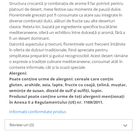
Structura crocantă și combinația de arome îl fac potrivit pentru
platouri de desert, mese festive sau momente de pauză dulce.
Florentinele grecești pot fi consumate ca atare sau integrate în
diverse combinații dulci, alături de fructe sau alte deserturi
clasice. Rețeta lor, bazată pe ingrediente specifice bucătăriei
mediteraneene, oferă un echilibru între dulceață și aromă, fără a
fi un desert dominant.
Datorită aspectului și texturii, florentinele sunt frecvent întâlnite
în oferta de dulciuri tradiționale, fiind apreciate pentru
simplitatea preparării și gustul recognoscibil. Acest desert rămâne
o expresie a tradiției culinare mediteraneene, consumat atât în
contexte informale, cât și la ocazii speciale.
Alergeni:
Poate conține urme de alergeni: cereale care conțin
gluten, arahide, soia, lapte, fructe cu coajă, țelină, muștar,
semințe de susan, dioxid de sulf și sulfiți, lupin.
Produsul poate conține urme de toți alergenii menționați
în Anexa II a Regulamentului (UE) nr. 1169/2011.
Informatii conformitate produs
Review-uri
(0)