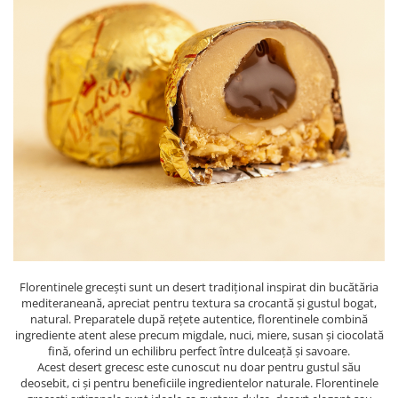
PASTE
CREME ȘI PASTE TARTINABILE
CONDIMENTE
CEAIURI GRECEȘTI
CIOCOLATĂ ȘI CACAO
HEALTHY SNACKS
SUPERALIMENTE
LACTATE
BACANIE
PRODUSE ECO / ORGANICE
PRODUSE ROMÂNEȘTI
COSMETICE
Florentinele grecești sunt un desert tradițional inspirat din bucătăria
REMEDII NATURISTE
mediteraneană, apreciat pentru textura sa crocantă și gustul bogat,
natural. Preparatele după rețete autentice, florentinele combină
TOATE PRODUSELE
ingrediente atent alese precum migdale, nuci, miere, susan și ciocolată
fină, oferind un echilibru perfect între dulceață și savoare.
Acest desert grecesc este cunoscut nu doar pentru gustul său
deosebit, ci și pentru beneficiile ingredientelor naturale. Florentinele