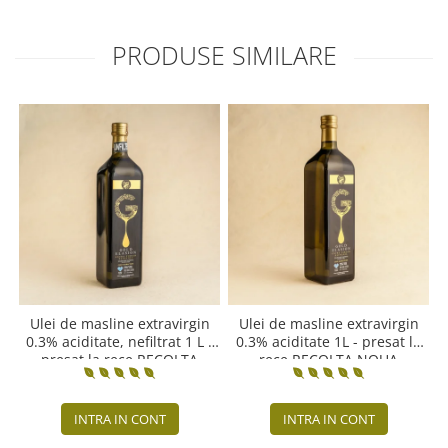
PRODUSE SIMILARE
Ulei de masline extravirgin
Ulei de masline extravirgin
0.3% aciditate, nefiltrat 1 L -
0.3% aciditate 1L - presat la
presat la rece RECOLTA
rece RECOLTA NOUA
NOUA
INTRA IN CONT
INTRA IN CONT