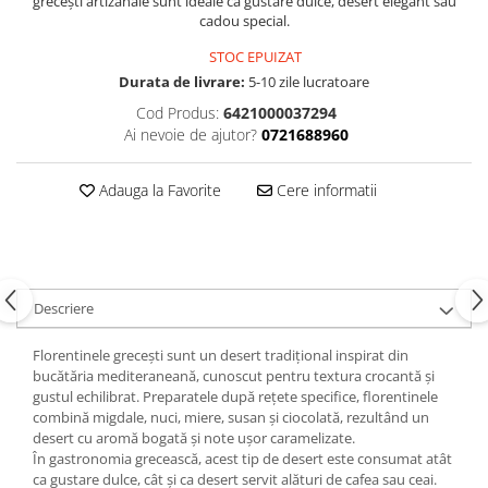
grecești artizanale sunt ideale ca gustare dulce, desert elegant sau
cadou special.
STOC EPUIZAT
Durata de livrare:
5-10 zile lucratoare
Cod Produs:
6421000037294
Ai nevoie de ajutor?
0721688960
Adauga la Favorite
Cere informatii
Descriere
Florentinele grecești sunt un desert tradițional inspirat din
bucătăria mediteraneană, cunoscut pentru textura crocantă și
gustul echilibrat. Preparatele după rețete specifice, florentinele
combină migdale, nuci, miere, susan și ciocolată, rezultând un
desert cu aromă bogată și note ușor caramelizate.
În gastronomia grecească, acest tip de desert este consumat atât
ca gustare dulce, cât și ca desert servit alături de cafea sau ceai.