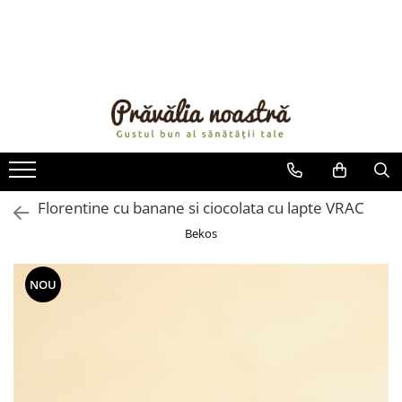
PRODUSE
NOUTĂȚI
ALIMENTE
ULEIURI ȘI UNTURI
MĂSLINE
NUCI ȘI SEMINȚE
Florentine cu banane si ciocolata cu lapte VRAC
FRUCTE DESHIDRATATE
Bekos
ÎNDULCITORI NATURALI / MIERE
FRUCTE LA CONSERVĂ
NOU
OȚETURI ȘI SOSURI
SOSURI
FĂINĂ FĂRĂ GLUTEN
BĂUTURI / LAPTE VEGETAL
OREZ ȘI CEREALE