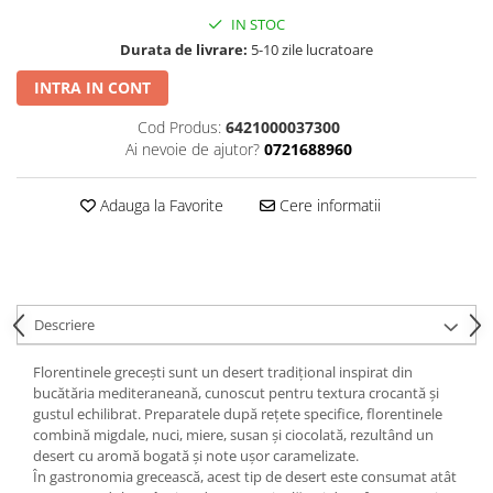
IN STOC
Durata de livrare:
5-10 zile lucratoare
INTRA IN CONT
Cod Produs:
6421000037300
Ai nevoie de ajutor?
0721688960
Adauga la Favorite
Cere informatii
Descriere
Florentinele grecești sunt un desert tradițional inspirat din
bucătăria mediteraneană, cunoscut pentru textura crocantă și
gustul echilibrat. Preparatele după rețete specifice, florentinele
combină migdale, nuci, miere, susan și ciocolată, rezultând un
desert cu aromă bogată și note ușor caramelizate.
În gastronomia grecească, acest tip de desert este consumat atât