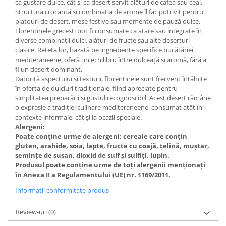
ca gustare dulce, cât și ca desert servit alături de cafea sau ceai.
Structura crocantă și combinația de arome îl fac potrivit pentru
platouri de desert, mese festive sau momente de pauză dulce.
Florentinele grecești pot fi consumate ca atare sau integrate în
diverse combinații dulci, alături de fructe sau alte deserturi
clasice. Rețeta lor, bazată pe ingrediente specifice bucătăriei
mediteraneene, oferă un echilibru între dulceață și aromă, fără a
fi un desert dominant.
Datorită aspectului și texturii, florentinele sunt frecvent întâlnite
în oferta de dulciuri tradiționale, fiind apreciate pentru
simplitatea preparării și gustul recognoscibil. Acest desert rămâne
o expresie a tradiției culinare mediteraneene, consumat atât în
contexte informale, cât și la ocazii speciale.
Alergeni:
Poate conține urme de alergeni: cereale care conțin
gluten, arahide, soia, lapte, fructe cu coajă, țelină, muștar,
semințe de susan, dioxid de sulf și sulfiți, lupin.
Produsul poate conține urme de toți alergenii menționați
în Anexa II a Regulamentului (UE) nr. 1169/2011.
Informatii conformitate produs
Review-uri
(0)