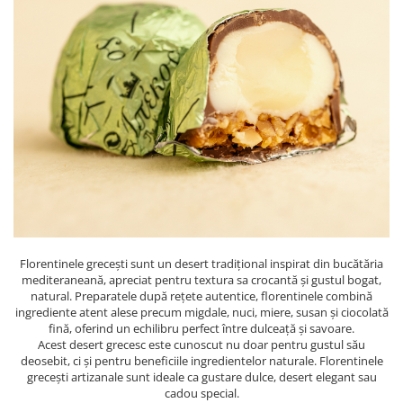
PASTE
CREME ȘI PASTE TARTINABILE
CONDIMENTE
CEAIURI GRECEȘTI
CIOCOLATĂ ȘI CACAO
HEALTHY SNACKS
SUPERALIMENTE
LACTATE
BACANIE
PRODUSE ECO / ORGANICE
PRODUSE ROMÂNEȘTI
Florentinele grecești sunt un desert tradițional inspirat din bucătăria
COSMETICE
mediteraneană, apreciat pentru textura sa crocantă și gustul bogat,
natural. Preparatele după rețete autentice, florentinele combină
REMEDII NATURISTE
ingrediente atent alese precum migdale, nuci, miere, susan și ciocolată
fină, oferind un echilibru perfect între dulceață și savoare.
TOATE PRODUSELE
Acest desert grecesc este cunoscut nu doar pentru gustul său
deosebit, ci și pentru beneficiile ingredientelor naturale. Florentinele
grecești artizanale sunt ideale ca gustare dulce, desert elegant sau
cadou special.