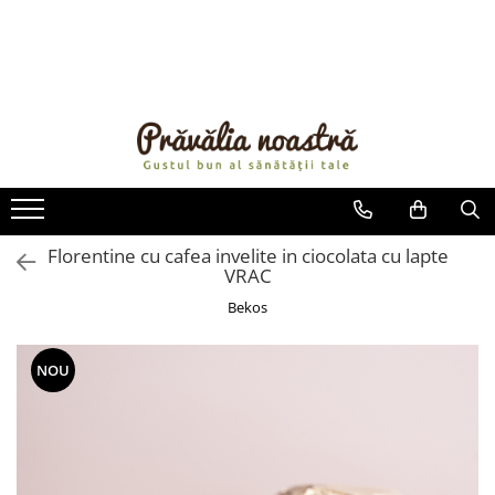
PRODUSE
NOUTĂȚI
ALIMENTE
ULEIURI ȘI UNTURI
MĂSLINE
NUCI ȘI SEMINȚE
Florentine cu cafea invelite in ciocolata cu lapte
VRAC
FRUCTE DESHIDRATATE
ÎNDULCITORI NATURALI / MIERE
Bekos
FRUCTE LA CONSERVĂ
OȚETURI ȘI SOSURI
NOU
SOSURI
FĂINĂ FĂRĂ GLUTEN
BĂUTURI / LAPTE VEGETAL
OREZ ȘI CEREALE