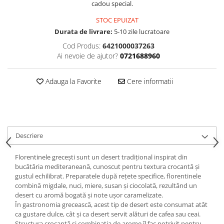
cadou special.
STOC EPUIZAT
Durata de livrare:
5-10 zile lucratoare
Cod Produs:
6421000037263
Ai nevoie de ajutor?
0721688960
Adauga la Favorite
Cere informatii
Descriere
Florentinele grecești sunt un desert tradițional inspirat din
bucătăria mediteraneană, cunoscut pentru textura crocantă și
gustul echilibrat. Preparatele după rețete specifice, florentinele
combină migdale, nuci, miere, susan și ciocolată, rezultând un
desert cu aromă bogată și note ușor caramelizate.
În gastronomia grecească, acest tip de desert este consumat atât
ca gustare dulce, cât și ca desert servit alături de cafea sau ceai.
Structura crocantă și combinația de arome îl fac potrivit pentru