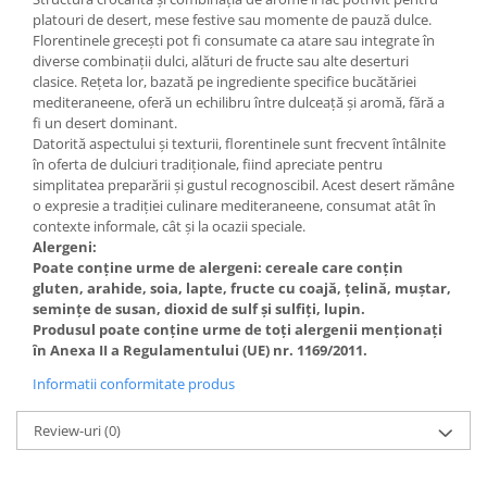
platouri de desert, mese festive sau momente de pauză dulce.
Florentinele grecești pot fi consumate ca atare sau integrate în
diverse combinații dulci, alături de fructe sau alte deserturi
clasice. Rețeta lor, bazată pe ingrediente specifice bucătăriei
mediteraneene, oferă un echilibru între dulceață și aromă, fără a
fi un desert dominant.
Datorită aspectului și texturii, florentinele sunt frecvent întâlnite
în oferta de dulciuri tradiționale, fiind apreciate pentru
simplitatea preparării și gustul recognoscibil. Acest desert rămâne
o expresie a tradiției culinare mediteraneene, consumat atât în
contexte informale, cât și la ocazii speciale.
Alergeni:
Poate conține urme de alergeni: cereale care conțin
gluten, arahide, soia, lapte, fructe cu coajă, țelină, muștar,
semințe de susan, dioxid de sulf și sulfiți, lupin.
Produsul poate conține urme de toți alergenii menționați
în Anexa II a Regulamentului (UE) nr. 1169/2011.
Informatii conformitate produs
Review-uri
(0)