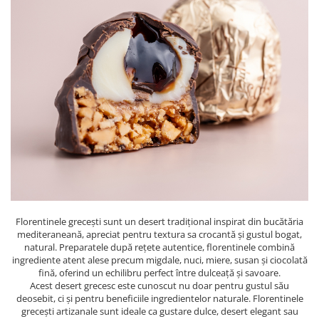
PASTE
CREME ȘI PASTE TARTINABILE
CONDIMENTE
CEAIURI GRECEȘTI
CIOCOLATĂ ȘI CACAO
HEALTHY SNACKS
SUPERALIMENTE
LACTATE
BACANIE
PRODUSE ECO / ORGANICE
PRODUSE ROMÂNEȘTI
COSMETICE
Florentinele grecești sunt un desert tradițional inspirat din bucătăria
mediteraneană, apreciat pentru textura sa crocantă și gustul bogat,
REMEDII NATURISTE
natural. Preparatele după rețete autentice, florentinele combină
ingrediente atent alese precum migdale, nuci, miere, susan și ciocolată
TOATE PRODUSELE
fină, oferind un echilibru perfect între dulceață și savoare.
Acest desert grecesc este cunoscut nu doar pentru gustul său
deosebit, ci și pentru beneficiile ingredientelor naturale. Florentinele
grecești artizanale sunt ideale ca gustare dulce, desert elegant sau